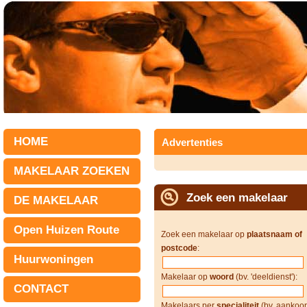
HOME
Advertenties
MAKELAAR ZOEKEN
Zoek een makelaar
DE MAKELAAR
Open Huizen Route
Zoek een makelaar op
plaatsnaam of
postcode
:
Huurwoningen
Makelaar op
woord
(bv. 'deeldienst'):
CONTACT
Makelaars per
specialiteit
(bv. aankoop