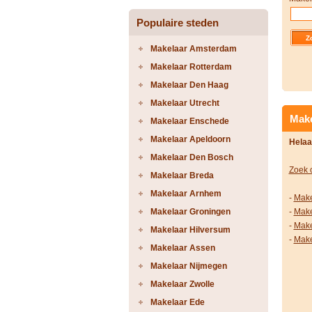
Populaire steden
Makelaar Amsterdam
Makelaar Rotterdam
Makelaar Den Haag
Makelaar Utrecht
Make
Makelaar Enschede
Makelaar Apeldoorn
Helaa
Makelaar Den Bosch
Zoek 
Makelaar Breda
Makelaar Arnhem
-
Make
Makelaar Groningen
-
Make
-
Make
Makelaar Hilversum
-
Make
Makelaar Assen
Makelaar Nijmegen
Makelaar Zwolle
Makelaar Ede