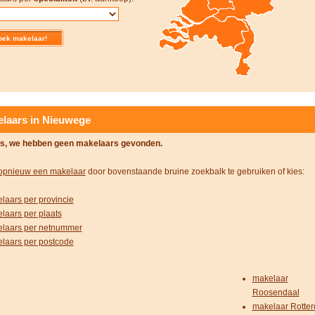
laars in Nieuwege
s, we hebben geen makelaars gevonden.
opnieuw een makelaar
door bovenstaande bruine zoekbalk te gebruiken of kies:
laars per provincie
laars per plaats
laars per netnummer
laars per postcode
makelaar
Roosendaal
makelaar Rotte