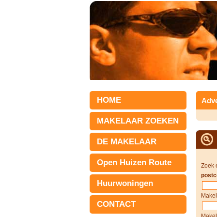
HOME
Adve
MAKELAAR ZOEKEN
DE MAKELAAR
Open Huizen Route
Zoek 
postc
Huurwoningen
Makel
CONTACT
Makel