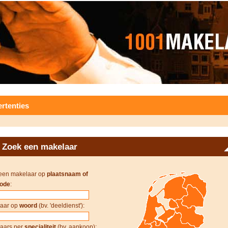
rtenties
Zoek een makelaar
een makelaar op
plaatsnaam of
ode
:
aar op
woord
(bv. 'deeldienst'):
aars per
specialiteit
(bv. aankoop):