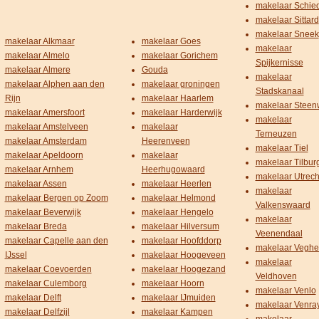
makelaar Schi
makelaar Sittard
makelaar Sneek
makelaar Alkmaar
makelaar Goes
makelaar
makelaar Almelo
makelaar Gorichem
Spijkernisse
makelaar Almere
Gouda
makelaar
makelaar Alphen aan den
makelaar groningen
Stadskanaal
Rijn
makelaar Haarlem
makelaar Steenw
makelaar Amersfoort
makelaar Harderwijk
makelaar
makelaar Amstelveen
makelaar
Terneuzen
makelaar Amsterdam
Heerenveen
makelaar Tiel
makelaar Apeldoorn
makelaar
makelaar Tilbur
makelaar Arnhem
Heerhugowaard
makelaar Utrech
makelaar Assen
makelaar Heerlen
makelaar
makelaar Bergen op Zoom
makelaar Helmond
Valkenswaard
makelaar Beverwijk
makelaar Hengelo
makelaar
makelaar Breda
makelaar Hilversum
Veenendaal
makelaar Capelle aan den
makelaar Hoofddorp
makelaar Veghe
IJssel
makelaar Hoogeveen
makelaar
makelaar Coevoerden
makelaar Hoogezand
Veldhoven
makelaar Culemborg
makelaar Hoorn
makelaar Venlo
makelaar Delft
makelaar IJmuiden
makelaar Venra
makelaar Delfzijl
makelaar Kampen