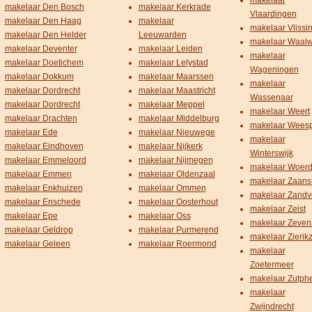
makelaar
makelaar Den Bosch
makelaar Kerkrade
Vlaardingen
makelaar Den Haag
makelaar
makelaar Vlissi
makelaar Den Helder
Leeuwarden
makelaar Waalw
makelaar Deventer
makelaar Leiden
makelaar
makelaar Doetichem
makelaar Lelystad
Wageningen
makelaar Dokkum
makelaar Maarssen
makelaar
makelaar Dordrecht
makelaar Maastricht
Wassenaar
makelaar Dordrecht
makelaar Meppel
makelaar Weert
makelaar Drachten
makelaar Middelburg
makelaar Wees
makelaar Ede
makelaar Nieuwege
makelaar
makelaar Eindhoven
makelaar Nijkerk
Winterswijk
makelaar Emmeloord
makelaar Nijmegen
makelaar Woer
makelaar Emmen
makelaar Oldenzaal
makelaar Zaans
makelaar Enkhuizen
makelaar Ommen
makelaar Zandv
makelaar Enschede
makelaar Oosterhout
makelaar Zeist
makelaar Epe
makelaar Oss
makelaar Zeven
makelaar Geldrop
makelaar Purmerend
makelaar Zierik
makelaar Geleen
makelaar Roermond
makelaar
Zoetermeer
makelaar Zutph
makelaar
Zwijndrecht