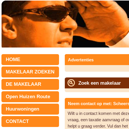
HOME
Advertenties
MAKELAAR ZOEKEN
Zoek een makelaar
DE MAKELAAR
Open Huizen Route
Neem contact op met: Scheer
Huurwoningen
Wilt u in contact komen met de
vraag, een taxatie aanvraag of 
CONTACT
helpt u graag verder. Vul dan he