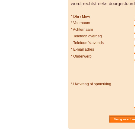
wordt rechtstreeks doorgestuurd
*
Dhr / Mevr
*
Voornaam
*
Achternaam
Telefoon overdag
Telefoon 's avonds
*
E-mail adres
*
Onderwerp
*
Uw vraag of opmerking
Terug naar bed