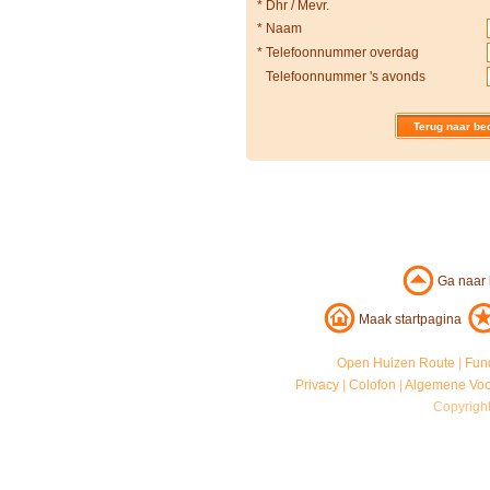
*
Dhr / Mevr.
*
Naam
*
Telefoonnummer overdag
Telefoonnummer 's avonds
Terug naar bed
Ga naar
Maak startpagina
Open Huizen Route
|
Fun
Privacy
|
Colofon
|
Algemene Vo
Copyrigh