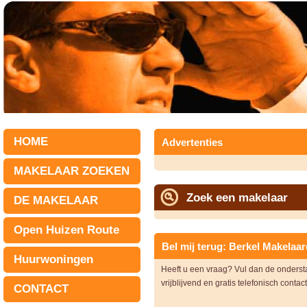
HOME
Advertenties
MAKELAAR ZOEKEN
Zoek een makelaar
DE MAKELAAR
Open Huizen Route
Bel mij terug: Berkel Makelaar
Huurwoningen
Heeft u een vraag? Vul dan de onders
vrijblijvend en gratis telefonisch contac
CONTACT