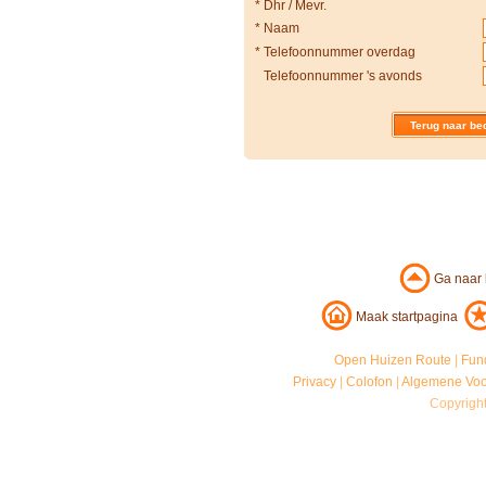
*
Dhr / Mevr.
*
Naam
*
Telefoonnummer overdag
Telefoonnummer 's avonds
Terug naar bed
Ga naar
Maak startpagina
Open Huizen Route
|
Fun
Privacy
|
Colofon
|
Algemene Vo
Copyrigh