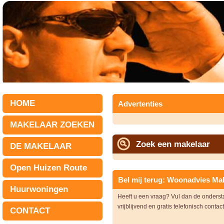
HOME
Advertenties
MAKELAAR ZOEKEN
Zoek een makelaar
DE MAKELAAR
Open Huizen Route
Bel mij terug: Woonadvies Ma
Huurwoningen
Heeft u een vraag? Vul dan de onders
vrijblijvend en gratis telefonisch contac
CONTACT