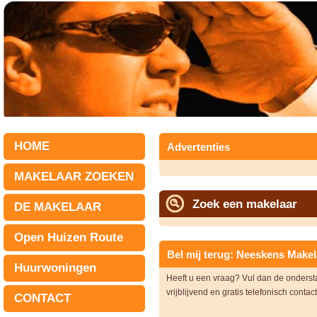
HOME
Advertenties
MAKELAAR ZOEKEN
Zoek een makelaar
DE MAKELAAR
Open Huizen Route
Bel mij terug: Neeskens Makel
Huurwoningen
Heeft u een vraag? Vul dan de onders
vrijblijvend en gratis telefonisch contac
CONTACT