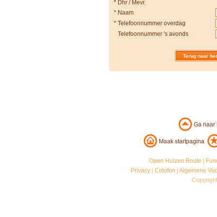
*
Dhr / Mevr.
*
Naam
*
Telefoonnummer overdag
Telefoonnummer 's avonds
Terug naar bed
Ga naar
Maak startpagina
Open Huizen Route
|
Fun
Privacy
|
Colofon
|
Algemene Vo
Copyrigh