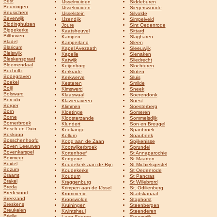
Best
IJsselmuiden
Siddeburen
Beuningen
IJsselmuiden
Siegerswoude
Beusichem
IJsselstein
Silvolde
Beverwijk
IJzendijk
Simpelveld
Biddinghuizen
Joure
Sint Oedenrode
Biggekerke
Kaatsheuvel
Sittard
Bilthoven
Kampen
Slagharen
Bladel
Kamperland
Sleen
Blaricum
Kapel Avezaath
Sleeuwijk
Bleiswijk
Kapelle
Slenaken
Bleskensgraaf
Katwijk
Sliedrecht
Bloemendaal
Keijenborg
Slochteren
Bocholtz
Kerkrade
Sloten
Bodegraven
Kerkwerve
Sluis
Boekel
Kesteren
Smilde
Boijl
Kimswerd
Sneek
Bolsward
Klaaswaal
Soerendonk
Borculo
Klazienaveen
Soest
Borger
Klimmen
Soesterberg
Born
Kloetinge
Someren
Borne
Kloosterzande
Sommelsdijk
Bornerbroek
Klundert
Son en Breugel
Bosch en Duin
Koekange
Spanbroek
Boskoop
Kollum
Spaubeek
Bosschenhoofd
Koog aan de Zaan
Spijkenisse
Boven Leeuwen
Kootwijkerbroek
Sprundel
Bovenkarspel
Kortenhoef
St Annaparochie
Boxmeer
Kortgene
St Maarten
Boxtel
Koudekerk aan de Rijn
St Michielsgestel
Bozum
Koudekerke
St Oedenrode
Braamt
Koudum
St Pancras
Brakel
Kraggenburg
St Willebrord
Breda
Krimpen aan de IJssel
St. Odilienberg
Bredevoort
Krommenie
Stadskanaal
Breezand
Kropswolde
Staphorst
Breskens
Kruiningen
Steenbergen
Breukelen
Kwintsheul
Steenderen
Brielle
Laag Soeren
Steenwijk