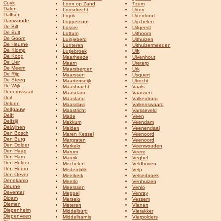
Cuyk
Loon op Zand
Tzum
Dalen
Loosdrecht
Uden
Dalfsen
Lopik
Udenhout
Damwoude
Loppersum
Ugchelen
De Bilt
Losser
Uitgeest
De Bult
Lottum
Uithoorn
De Goorn
Luinjeberd
Uithuizen
De Heurne
Lunteren
Uithuizermeeden
De Klomp
Lutjebroek
Ulft
De Koog
Maarheeze
Ulvenhout
De Lier
Maarn
Ureterp
De Meern
Maarsbergen
Urk
De Rijp
Maarssen
Usquert
De Steeg
Maartensdijk
Utrecht
De Wijk
Maasbracht
Vaals
Dedemsvaart
Maasdam
Vaassen
Deil
Maasland
Valkenburg
Delden
Maassluis
Valkenswaard
Delfgauw
Maastricht
Varsseveld
Delft
Made
Veen
Delfzijl
Makkum
Veendam
Delwijnen
Malden
Veenendaal
Den Bosch
Maren Kessel
Veenoord
Den Burg
Margraten
Veenoord
Den Dolder
Markelo
Veenwouden
Den Haag
Marum
Veere
Den Ham
Maurik
Veghel
Den Helder
Mechelen
Veldhoven
Den Hoorn
Medemblik
Velp
Den Oever
Meerkerk
Velserbroek
Denekamp
Meerlo
Venhuizen
Deurne
Meerssen
Venlo
Deventer
Meppel
Venray
Didam
Merselo
Vessem
Diemen
Meteren
Vianen
Diepenheim
Middelburg
Vierakker
Diepenveen
Middelharnis
Vierpolders