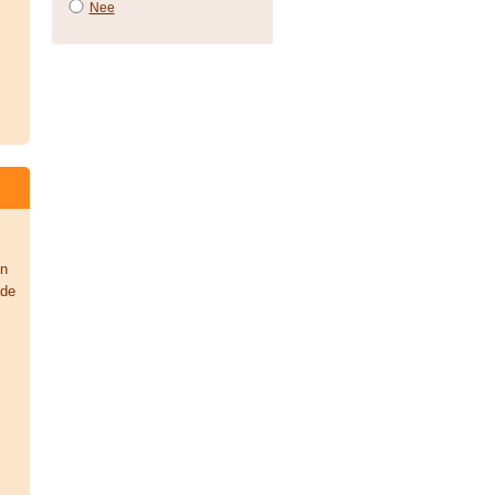
Nee
in
 de