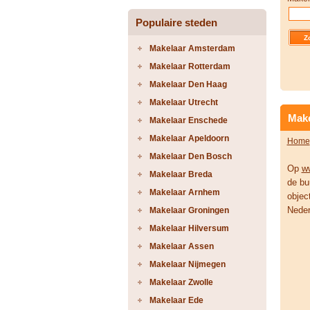
Populaire steden
Makelaar Amsterdam
Makelaar Rotterdam
Makelaar Den Haag
Makelaar Utrecht
Make
Makelaar Enschede
Makelaar Apeldoorn
Home
Makelaar Den Bosch
Op
w
Makelaar Breda
de bu
Makelaar Arnhem
objec
Neder
Makelaar Groningen
Makelaar Hilversum
Makelaar Assen
Makelaar Nijmegen
Makelaar Zwolle
Makelaar Ede