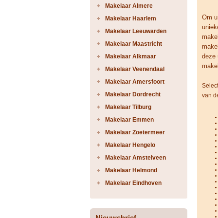
Makelaar Almere
Om u 
Makelaar Haarlem
uniek
Makelaar Leeuwarden
makel
Makelaar Maastricht
makel
deze 
Makelaar Alkmaar
makel
Makelaar Veenendaal
Makelaar Amersfoort
Selec
Makelaar Dordrecht
van d
Makelaar Tilburg
Makelaar Emmen
Makelaar Zoetermeer
Makelaar Hengelo
Makelaar Amstelveen
Makelaar Helmond
Makelaar Eindhoven
Nieuwsbrief