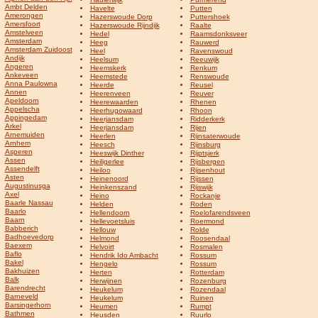
Ambt Delden
Havelte
Putten
Amerongen
Hazerswoude Dorp
Puttershoek
Amersfoort
Hazerswoude Rijndijk
Raalte
Amstelveen
Hedel
Raamsdonksveer
Amsterdam
Heeg
Rauwerd
Amsterdam Zuidoost
Heel
Ravenswoud
Andijk
Heelsum
Reeuwijk
Angeren
Heemskerk
Renkum
Ankeveen
Heemstede
Renswoude
Anna Paulowna
Heerde
Reusel
Annen
Heerenveen
Reuver
Apeldoorn
Heerewaarden
Rhenen
Appelscha
Heerhugowaard
Rhoon
Appingedam
Heerjansdam
Ridderkerk
Arkel
Heerjansdam
Rijen
Arnemuiden
Heerlen
Rijnsaterwoude
Arnhem
Heesch
Rijnsburg
Asperen
Heeswijk Dinther
Rijptsjerk
Assen
Heiligerlee
Rijsbergen
Assendelft
Heiloo
Rijsenhout
Asten
Heinenoord
Rijssen
Augustinusga
Heinkenszand
Rijswijk
Axel
Heino
Rockanje
Baarle Nassau
Helden
Roden
Baarlo
Hellendoorn
Roelofarendsveen
Baarn
Hellevoetsluis
Roermond
Babberich
Hellouw
Rolde
Badhoevedorp
Helmond
Roosendaal
Baexem
Helvoirt
Rosmalen
Baflo
Hendrik Ido Ambacht
Rossum
Bakel
Hengelo
Rossum
Bakhuizen
Herten
Rotterdam
Balk
Herwijnen
Rozenburg
Barendrecht
Heukelum
Rozendaal
Barneveld
Heukelum
Ruinen
Barsingerhorn
Heumen
Rumpt
Bathmen
Heusden
Ruurlo