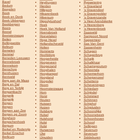
Bavel
Heythuysen
Rypwetering
Bedum
Hierden
's Graveland
Beegden
Hillegom
's Gravendeel
Beek
Hilvarenbeek
's Gravenpolder
Beek en Donk
Hilversum
's Gravenzande
Beek Ubbergen
Hippolytushoef
's Heer Arendskerke
Beekbergen
Hoek
's Heerenberg
Beers
Hoek Van Holland
's Heerenbroek
Beesd
Hoensbroek
Saasveld
Beetsterzwaag
Hoevelaken
Santpoort Noord
Beilen
Hoge Hexel
Sappemeer
Bellingwolde
Hollandscheveld
Sas Van Gent
Beltrum
Holten
Sassenheim
Bemelen
Hommerts
Schagen
Bemmel
Hoofddorp
Schagerbrug
Beneden Leeuwen
Hoogerheide
Schaijk
Bennebroek
Hoogeveen
Schalkhaar
Bennekom
Hoogezand
Scharnegoutum
Benschop
Hooghalen
Scheemda
Benthuizen
Hoogkarspel
Schermerhorn
Bentveld
Hoogland
Scherpenzeel
Berg aan de Maas
Hoogvliet
Schettens
Berg en Dal
Hoorn
Scheveningen
Berg en Terblijt
Hoornsterzwaag
Schiedam
Bergambacht
Horn
Schijndel
Bergeijk
Horst
Schimmert
Bergeijk
Houten
Schinnen
Bergen
Huissen
Schiphol
Bergen
Huizen
Schipluiden
Bergen aan Zee
Hulsberg
Schoondijke
Bergen op Zoom
Hulsel
Schoonebeek
Berghem
Hulshorst
Schoonhoven
Bergschenhoek
Hulst
Schoorl
Bergum
Hulst
Sellingen
Berkel en Rodenrijs
Hurwenen
Sevenum
Berkel Enschot
IJlst
Sevenum
Berlicum
IJmuiden
Siddeburen