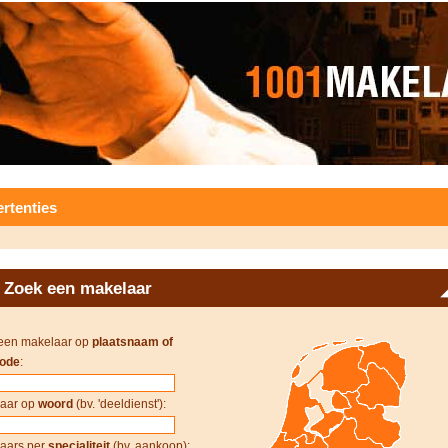
rtenties
Zoek een makelaar
een makelaar op
plaatsnaam of
ode
:
aar op
woord
(bv. 'deeldienst'):
aars per
specialiteit
(bv. aankoop):