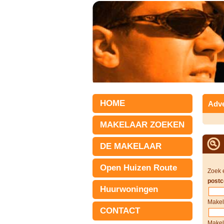
HOME
Adve
MAKELAAR ZOEKEN
DE MAKELAAR
Open Huizen Route
Zoek 
postc
Huurwoningen
Makel
CONTACT
Makel