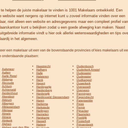
te helpen de juiste makelaar te vinden is 1001 Makelaars ontwikkeld. Een
e website want nergens op internet kunt u zoveel informatie vinden over een
aar, niet alleen een website en adresgegevens maar een compleet profiel van
aarskantoor kunt u bekijken zodat u een goede afweging kan maken. Naast
uitgebreide informatie vindt u hier ook allerlei wetenswaardigheden en tips ove
aardij in het algemeen.
teer een makelaar uit een van de bovenstaande provincies of kies makelaars uit e
e onderstaande plaatsen:
Haastrecht
Oudenbosch
Aalsmeer
Halfweg
Ouderkerk Amstel
Aalten
Halle
Oudewater
Aarle Rixtel
Halsteren
Oudewater
Abbega
Hank
Oudkarspel
Abcoude
Hapert
Ouwerkerk
Achlum
Hardegarijp
Overasselt
Achterveld
Hardenberg
Overveen
Aerdenhout
Harderwijk
Panningen
Akersloot
Hardinxveld Giessendam
Papendrecht
Akkrum
Haren
Paterswolde
Albergen
Harkema
Peize
Alblasserdam
Harkstede
Pernis
Alkmaar
Harlingen
Pijnacker
Almelo
Harmelen
Plasmolen
Almere
Harskamp
Poeldijk
Almkerk
Hasselt
Posterholt
Alphen
Hattem
Prinsenbeek
Alphen aan den Rijn
Haulerwijk
Purmerend