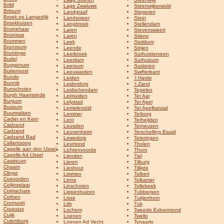
Briltil
Lage Zwaluwe
Steenwijkerwold
Britsum
Landgraaf
Stegeren
Broek op Langedijk
Landsmeer
Stein
Broekhuizen
Langbroek
Stellendam
Bruinehaar
Laren
Stevensweert
Bruinisse
Laren
Stiens
Brummen
Leek
Stokkum
Brunssum
Leende
Strijen
Bruntinge
Leerbroek
Surhuisterveen
Budel
Leerdam
Surhuizum
Buggenum
Leersum
Susteren
Buitenpost
Leeuwarden
Swifterbant
Bunde
Leiden
't Harde
Bunnik
Leiderdorp
't Zand
Bunschoten
Leidschendam
Tegelen
Burgh Haamstede
Leimuiden
Ter Aar
Burgum
Lelystad
Ter Apel
Bussum
Lemelerveld
Ter Apelkanaal
Buurmalsen
Lemmer
Terborg
Cadier en Keer
Lent
Terheijden
Cadzand
Leusden
Terneuzen
Cadzand
Leuvenheim
Terschelling Baaid
Cadzand Bad
Lewedorp
Teteringen
Callantsoog
Lexmond
Tholen
Capelle aan den IJssel
Lichtenvoorde
Thorn
Capelle Ad IJssel
Lienden
Tiel
Castricum
Lieren
Tilburg
Chaam
Lieshout
Tilligte
Clinge
Limmen
Tolbert
Coevorden
Linne
Tolkamer
Colijnsplaat
Linschoten
Tollebeek
Colmschate
Lippenhuizen
Tubbergen
Cothen
Lisse
Tuitjenhorn
Cromvoirt
Lith
Tuk
Cruquius
Lochem
Tweede Exloermond
Cuijk
Loenen
Twello
Culemborg
Loenen Ad Vecht
Tynaarlo