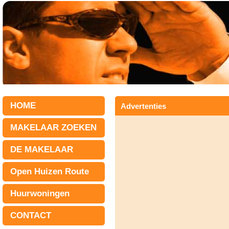
HOME
Advertenties
MAKELAAR ZOEKEN
DE MAKELAAR
Open Huizen Route
Huurwoningen
CONTACT