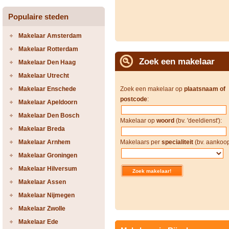
Populaire steden
Makelaar Amsterdam
Makelaar Rotterdam
Zoek een makelaar
Makelaar Den Haag
Makelaar Utrecht
Makelaar Enschede
Zoek een makelaar op
plaatsnaam of
postcode
:
Makelaar Apeldoorn
Makelaar Den Bosch
Makelaar op
woord
(bv. 'deeldienst'):
Makelaar Breda
Makelaar Arnhem
Makelaars per
specialiteit
(bv. aankoop
Makelaar Groningen
Makelaar Hilversum
Makelaar Assen
Makelaar Nijmegen
Makelaar Zwolle
Makelaar Ede