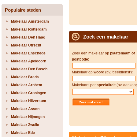
Populaire steden
Makelaar Amsterdam
Makelaar Rotterdam
Zoek een makelaar
Makelaar Den Haag
Makelaar Utrecht
Makelaar Enschede
Zoek een makelaar op
plaatsnaam of
postcode
:
Makelaar Apeldoorn
Makelaar Den Bosch
Makelaar op
woord
(bv. 'deeldienst'):
Makelaar Breda
Makelaar Arnhem
Makelaars per
specialiteit
(bv. aankoop
Makelaar Groningen
Makelaar Hilversum
Makelaar Assen
Makelaar Nijmegen
Makelaar Zwolle
Makelaar Ede