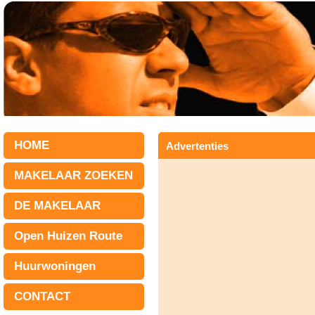
HOME
Advertenties
MAKELAAR ZOEKEN
DE MAKELAAR
Open Huizen Route
Huurwoningen
CONTACT