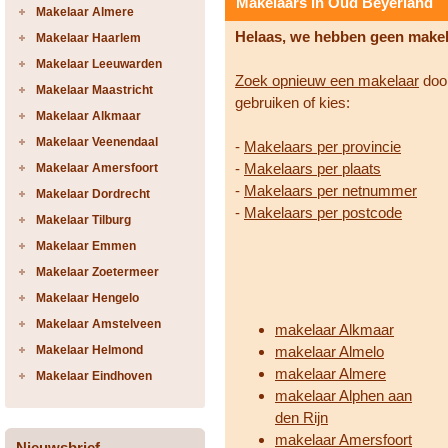
Makelaars in Oud Beyerland
Makelaar Almere
Helaas, we hebben geen make
Makelaar Haarlem
Makelaar Leeuwarden
Zoek opnieuw een makelaar
door
Makelaar Maastricht
gebruiken of kies:
Makelaar Alkmaar
Makelaar Veenendaal
-
Makelaars per provincie
-
Makelaars per plaats
Makelaar Amersfoort
-
Makelaars per netnummer
Makelaar Dordrecht
-
Makelaars per postcode
Makelaar Tilburg
Makelaar Emmen
Makelaar Zoetermeer
Makelaar Hengelo
Makelaar Amstelveen
makelaar Alkmaar
Makelaar Helmond
makelaar Almelo
makelaar Almere
Makelaar Eindhoven
makelaar Alphen aan
den Rijn
makelaar Amersfoort
Nieuwsbrief