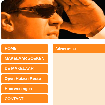
HOME
Advertenties
MAKELAAR ZOEKEN
DE MAKELAAR
Open Huizen Route
Huurwoningen
CONTACT