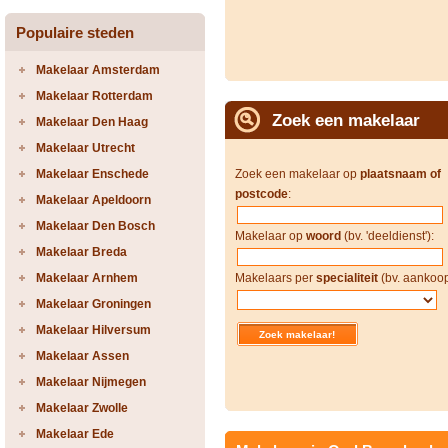
Populaire steden
Makelaar Amsterdam
Makelaar Rotterdam
Zoek een makelaar
Makelaar Den Haag
Makelaar Utrecht
Makelaar Enschede
Zoek een makelaar op
plaatsnaam of
postcode
:
Makelaar Apeldoorn
Makelaar Den Bosch
Makelaar op
woord
(bv. 'deeldienst'):
Makelaar Breda
Makelaar Arnhem
Makelaars per
specialiteit
(bv. aankoop
Makelaar Groningen
Makelaar Hilversum
Makelaar Assen
Makelaar Nijmegen
Makelaar Zwolle
Makelaar Ede