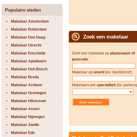
Populaire steden
Makelaar Amsterdam
Makelaar Rotterdam
Zoek een makelaar
Makelaar Den Haag
Makelaar Utrecht
Makelaar Enschede
Zoek een makelaar op
plaatsnaam of
postcode
:
Makelaar Apeldoorn
Makelaar Den Bosch
Makelaar op
woord
(bv. 'deeldienst'):
Makelaar Breda
Makelaar Arnhem
Makelaars per
specialiteit
(bv. aankoop
Makelaar Groningen
Makelaar Hilversum
Makelaar Assen
Makelaar Nijmegen
Makelaar Zwolle
Makelaar Ede