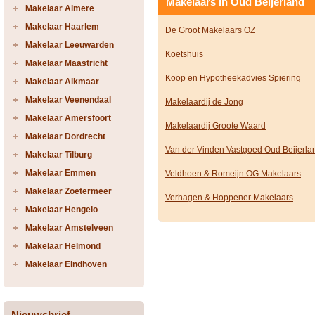
Makelaars in Oud Beijerland
Makelaar Almere
Makelaar Haarlem
De Groot Makelaars OZ
Makelaar Leeuwarden
Koetshuis
Makelaar Maastricht
Koop en Hypotheekadvies Spiering
Makelaar Alkmaar
Makelaar Veenendaal
Makelaardij de Jong
Makelaar Amersfoort
Makelaardij Groote Waard
Makelaar Dordrecht
Van der Vinden Vastgoed Oud Beijerla
Makelaar Tilburg
Makelaar Emmen
Veldhoen & Romeijn OG Makelaars
Makelaar Zoetermeer
Verhagen & Hoppener Makelaars
Makelaar Hengelo
Makelaar Amstelveen
Makelaar Helmond
Makelaar Eindhoven
Nieuwsbrief