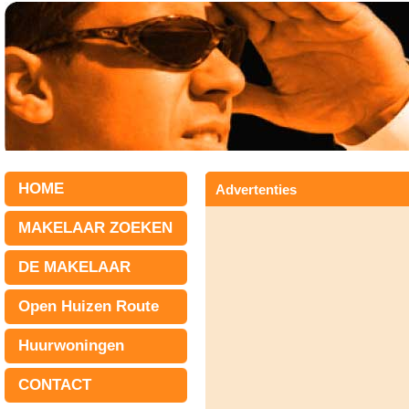
HOME
Advertenties
MAKELAAR ZOEKEN
DE MAKELAAR
Open Huizen Route
Huurwoningen
CONTACT