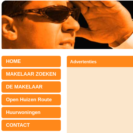
HOME
Advertenties
MAKELAAR ZOEKEN
DE MAKELAAR
Open Huizen Route
Huurwoningen
CONTACT