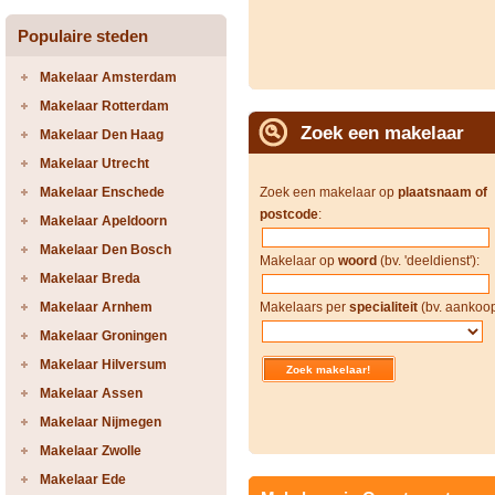
Populaire steden
Makelaar Amsterdam
Makelaar Rotterdam
Zoek een makelaar
Makelaar Den Haag
Makelaar Utrecht
Makelaar Enschede
Zoek een makelaar op
plaatsnaam of
postcode
:
Makelaar Apeldoorn
Makelaar Den Bosch
Makelaar op
woord
(bv. 'deeldienst'):
Makelaar Breda
Makelaar Arnhem
Makelaars per
specialiteit
(bv. aankoop
Makelaar Groningen
Makelaar Hilversum
Makelaar Assen
Makelaar Nijmegen
Makelaar Zwolle
Makelaar Ede