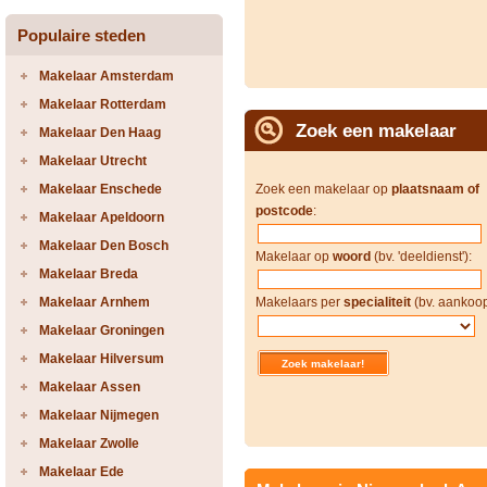
Populaire steden
Makelaar Amsterdam
Makelaar Rotterdam
Zoek een makelaar
Makelaar Den Haag
Makelaar Utrecht
Makelaar Enschede
Zoek een makelaar op
plaatsnaam of
postcode
:
Makelaar Apeldoorn
Makelaar Den Bosch
Makelaar op
woord
(bv. 'deeldienst'):
Makelaar Breda
Makelaar Arnhem
Makelaars per
specialiteit
(bv. aankoop
Makelaar Groningen
Makelaar Hilversum
Makelaar Assen
Makelaar Nijmegen
Makelaar Zwolle
Makelaar Ede