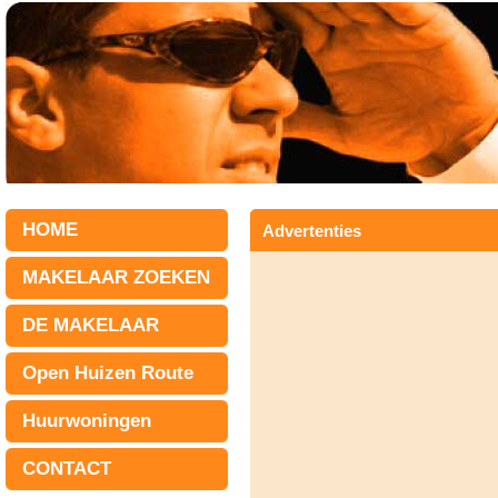
HOME
Advertenties
MAKELAAR ZOEKEN
DE MAKELAAR
Open Huizen Route
Huurwoningen
CONTACT