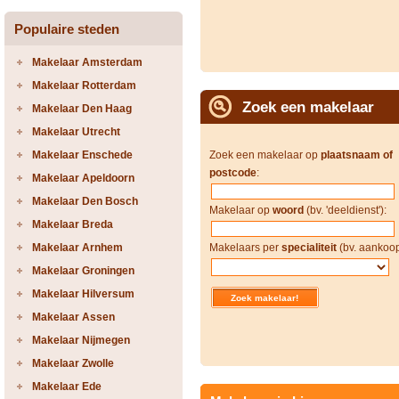
Populaire steden
Makelaar Amsterdam
Makelaar Rotterdam
Zoek een makelaar
Makelaar Den Haag
Makelaar Utrecht
Makelaar Enschede
Zoek een makelaar op
plaatsnaam of
postcode
:
Makelaar Apeldoorn
Makelaar Den Bosch
Makelaar op
woord
(bv. 'deeldienst'):
Makelaar Breda
Makelaar Arnhem
Makelaars per
specialiteit
(bv. aankoop
Makelaar Groningen
Makelaar Hilversum
Makelaar Assen
Makelaar Nijmegen
Makelaar Zwolle
Makelaar Ede