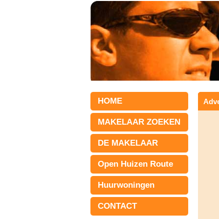
HOME
Adve
MAKELAAR ZOEKEN
DE MAKELAAR
Open Huizen Route
Huurwoningen
CONTACT