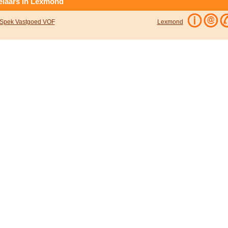
laars in Lexmond
Spek Vastgoed VOF
Lexmond