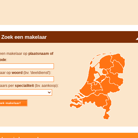
Zoek een makelaar
een makelaar op
plaatsnaam of
ode
:
aar op
woord
(bv. 'deeldienst'):
aars per
specialiteit
(bv. aankoop):