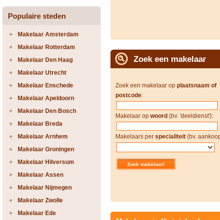
Populaire steden
Makelaar Amsterdam
Makelaar Rotterdam
Zoek een makelaar
Makelaar Den Haag
Makelaar Utrecht
Makelaar Enschede
Zoek een makelaar op
plaatsnaam of
postcode
:
Makelaar Apeldoorn
Makelaar Den Bosch
Makelaar op
woord
(bv. 'deeldienst'):
Makelaar Breda
Makelaar Arnhem
Makelaars per
specialiteit
(bv. aankoop
Makelaar Groningen
Makelaar Hilversum
Makelaar Assen
Makelaar Nijmegen
Makelaar Zwolle
Makelaar Ede