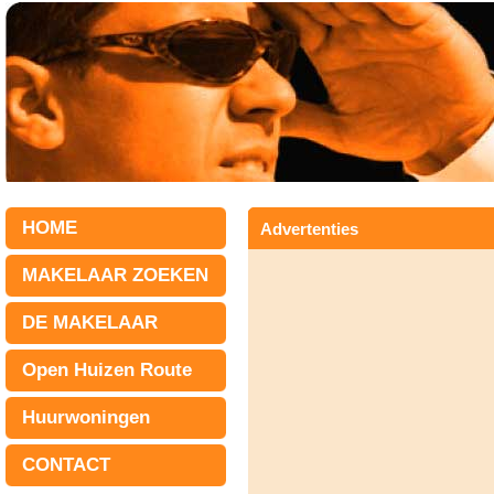
HOME
Advertenties
MAKELAAR ZOEKEN
DE MAKELAAR
Open Huizen Route
Huurwoningen
CONTACT