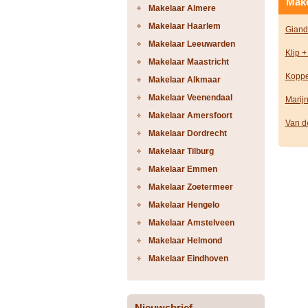
Make
Makelaar Almere
Makelaar Haarlem
Giand
Makelaar Leeuwarden
Klip +
Makelaar Maastricht
Koppe
Makelaar Alkmaar
Makelaar Veenendaal
Marij
Makelaar Amersfoort
Van d
Makelaar Dordrecht
Makelaar Tilburg
Makelaar Emmen
Makelaar Zoetermeer
Makelaar Hengelo
Makelaar Amstelveen
Makelaar Helmond
Makelaar Eindhoven
Nieuwsbrief