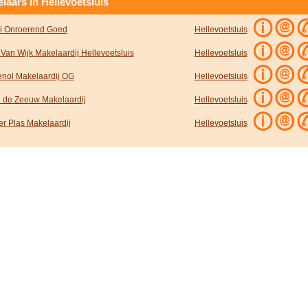
laars in Hellevoetsluis
i Onroerend Goed
Hellevoetsluis
 Van Wijk Makelaardij Hellevoetsluis
Hellevoetsluis
nol Makelaardij OG
Hellevoetsluis
n de Zeeuw Makelaardij
Hellevoetsluis
er Plas Makelaardij
Hellevoetsluis