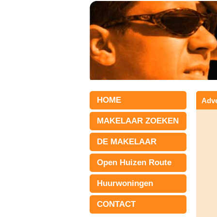
HOME
Adve
MAKELAAR ZOEKEN
DE MAKELAAR
Open Huizen Route
Huurwoningen
CONTACT