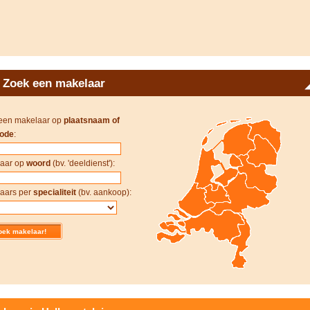
Zoek een makelaar
een makelaar op
plaatsnaam of
ode
:
aar op
woord
(bv. 'deeldienst'):
aars per
specialiteit
(bv. aankoop):