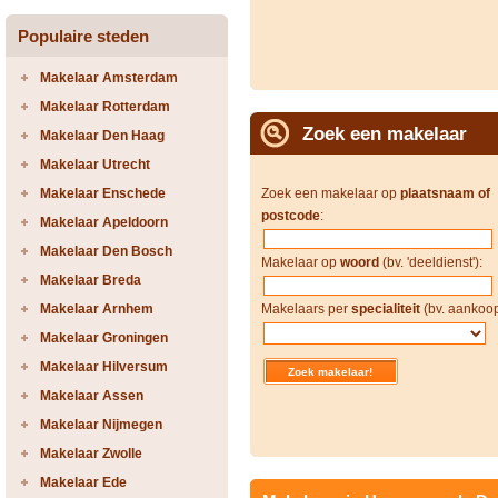
Populaire steden
Makelaar Amsterdam
Makelaar Rotterdam
Zoek een makelaar
Makelaar Den Haag
Makelaar Utrecht
Makelaar Enschede
Zoek een makelaar op
plaatsnaam of
postcode
:
Makelaar Apeldoorn
Makelaar Den Bosch
Makelaar op
woord
(bv. 'deeldienst'):
Makelaar Breda
Makelaar Arnhem
Makelaars per
specialiteit
(bv. aankoop
Makelaar Groningen
Makelaar Hilversum
Makelaar Assen
Makelaar Nijmegen
Makelaar Zwolle
Makelaar Ede