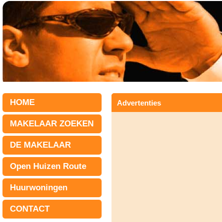
HOME
Advertenties
MAKELAAR ZOEKEN
DE MAKELAAR
Open Huizen Route
Huurwoningen
CONTACT