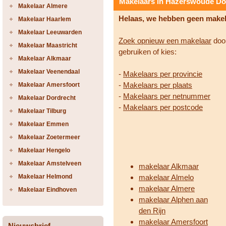
Makelaars in Hazerswoude Do
Makelaar Almere
Helaas, we hebben geen make
Makelaar Haarlem
Makelaar Leeuwarden
Zoek opnieuw een makelaar
door
Makelaar Maastricht
gebruiken of kies:
Makelaar Alkmaar
Makelaar Veenendaal
-
Makelaars per provincie
-
Makelaars per plaats
Makelaar Amersfoort
-
Makelaars per netnummer
Makelaar Dordrecht
-
Makelaars per postcode
Makelaar Tilburg
Makelaar Emmen
Makelaar Zoetermeer
Makelaar Hengelo
Makelaar Amstelveen
makelaar Alkmaar
Makelaar Helmond
makelaar Almelo
makelaar Almere
Makelaar Eindhoven
makelaar Alphen aan
den Rijn
makelaar Amersfoort
Nieuwsbrief