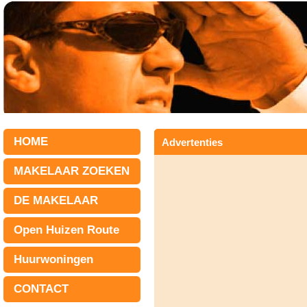
HOME
Advertenties
MAKELAAR ZOEKEN
DE MAKELAAR
Open Huizen Route
Huurwoningen
CONTACT