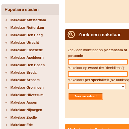
Populaire steden
Makelaar Amsterdam
Makelaar Rotterdam
Zoek een makelaar
Makelaar Den Haag
Makelaar Utrecht
Makelaar Enschede
Zoek een makelaar op
plaatsnaam of
postcode
:
Makelaar Apeldoorn
Makelaar Den Bosch
Makelaar op
woord
(bv. 'deeldienst'):
Makelaar Breda
Makelaar Arnhem
Makelaars per
specialiteit
(bv. aankoop
Makelaar Groningen
Makelaar Hilversum
Makelaar Assen
Makelaar Nijmegen
Makelaar Zwolle
Makelaar Ede