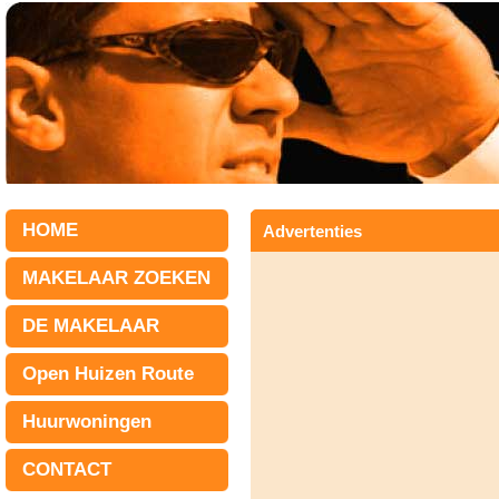
HOME
Advertenties
MAKELAAR ZOEKEN
DE MAKELAAR
Open Huizen Route
Huurwoningen
CONTACT