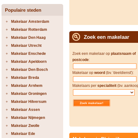
Populaire steden
Makelaar Amsterdam
Makelaar Rotterdam
Zoek een makelaar
Makelaar Den Haag
Makelaar Utrecht
Makelaar Enschede
Zoek een makelaar op
plaatsnaam of
postcode
:
Makelaar Apeldoorn
Makelaar Den Bosch
Makelaar op
woord
(bv. 'deeldienst'):
Makelaar Breda
Makelaar Arnhem
Makelaars per
specialiteit
(bv. aankoop
Makelaar Groningen
Makelaar Hilversum
Makelaar Assen
Makelaar Nijmegen
Makelaar Zwolle
Makelaar Ede