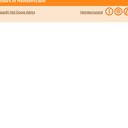
laars in Heinkenszand
aardij Het Goeie Adres
Heinkenszand