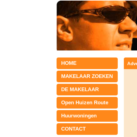
HOME
Adve
MAKELAAR ZOEKEN
DE MAKELAAR
Open Huizen Route
Huurwoningen
CONTACT