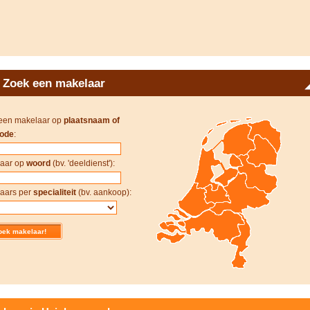
Zoek een makelaar
een makelaar op
plaatsnaam of
ode
:
aar op
woord
(bv. 'deeldienst'):
aars per
specialiteit
(bv. aankoop):