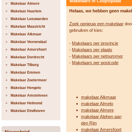
Makelaars in Colijnsplaat
Makelaar Almere
Helaas, we hebben geen make
Makelaar Haarlem
Makelaar Leeuwarden
Zoek opnieuw een makelaar
door
Makelaar Maastricht
gebruiken of kies:
Makelaar Alkmaar
Makelaar Veenendaal
-
Makelaars per provincie
-
Makelaars per plaats
Makelaar Amersfoort
-
Makelaars per netnummer
Makelaar Dordrecht
-
Makelaars per postcode
Makelaar Tilburg
Makelaar Emmen
Makelaar Zoetermeer
Makelaar Hengelo
Makelaar Amstelveen
makelaar Alkmaar
Makelaar Helmond
makelaar Almelo
makelaar Almere
Makelaar Eindhoven
makelaar Alphen aan
den Rijn
makelaar Amersfoort
Nieuwsbrief