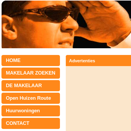
HOME
Advertenties
MAKELAAR ZOEKEN
DE MAKELAAR
Open Huizen Route
Huurwoningen
CONTACT