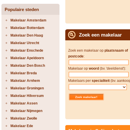
Populaire steden
Makelaar Amsterdam
Makelaar Rotterdam
Zoek een makelaar
Makelaar Den Haag
Makelaar Utrecht
Makelaar Enschede
Zoek een makelaar op
plaatsnaam of
postcode
:
Makelaar Apeldoorn
Makelaar Den Bosch
Makelaar op
woord
(bv. 'deeldienst'):
Makelaar Breda
Makelaar Arnhem
Makelaars per
specialiteit
(bv. aankoop
Makelaar Groningen
Makelaar Hilversum
Makelaar Assen
Makelaar Nijmegen
Makelaar Zwolle
Makelaar Ede