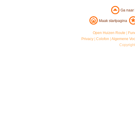
Ga naar
Maak startpagina
Open Huizen Route
|
Fun
Privacy
|
Colofon
|
Algemene Vo
Copyrigh