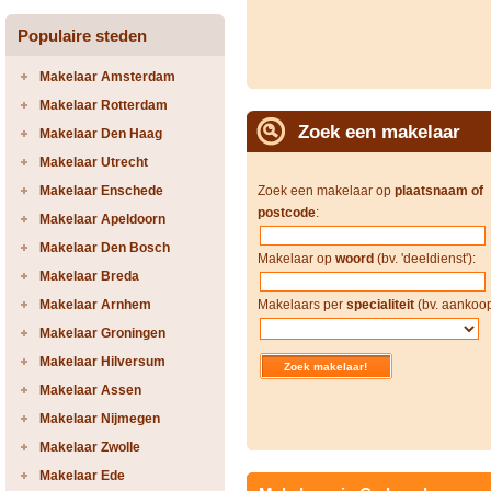
Populaire steden
Makelaar Amsterdam
Makelaar Rotterdam
Zoek een makelaar
Makelaar Den Haag
Makelaar Utrecht
Makelaar Enschede
Zoek een makelaar op
plaatsnaam of
postcode
:
Makelaar Apeldoorn
Makelaar Den Bosch
Makelaar op
woord
(bv. 'deeldienst'):
Makelaar Breda
Makelaar Arnhem
Makelaars per
specialiteit
(bv. aankoop
Makelaar Groningen
Makelaar Hilversum
Makelaar Assen
Makelaar Nijmegen
Makelaar Zwolle
Makelaar Ede