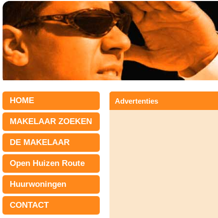
HOME
Advertenties
MAKELAAR ZOEKEN
DE MAKELAAR
Open Huizen Route
Huurwoningen
CONTACT