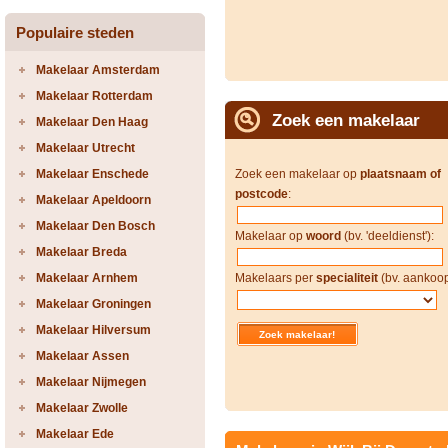
Populaire steden
Makelaar Amsterdam
Makelaar Rotterdam
Zoek een makelaar
Makelaar Den Haag
Makelaar Utrecht
Makelaar Enschede
Zoek een makelaar op
plaatsnaam of
postcode
:
Makelaar Apeldoorn
Makelaar Den Bosch
Makelaar op
woord
(bv. 'deeldienst'):
Makelaar Breda
Makelaar Arnhem
Makelaars per
specialiteit
(bv. aankoop
Makelaar Groningen
Makelaar Hilversum
Makelaar Assen
Makelaar Nijmegen
Makelaar Zwolle
Makelaar Ede