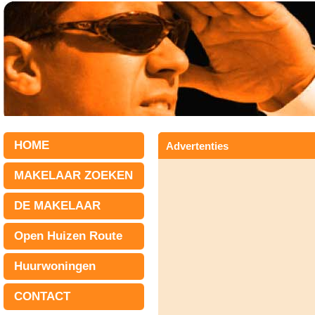
HOME
Advertenties
MAKELAAR ZOEKEN
DE MAKELAAR
Open Huizen Route
Huurwoningen
CONTACT