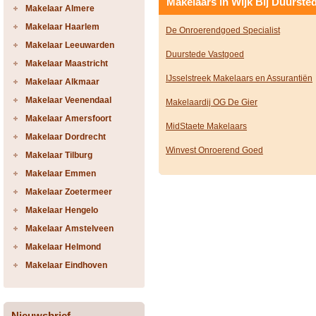
Makelaars in Wijk Bij Duurste
Makelaar Almere
Makelaar Haarlem
De Onroerendgoed Specialist
Makelaar Leeuwarden
Duurstede Vastgoed
Makelaar Maastricht
IJsselstreek Makelaars en Assurantiën
Makelaar Alkmaar
Makelaar Veenendaal
Makelaardij OG De Gier
Makelaar Amersfoort
MidStaete Makelaars
Makelaar Dordrecht
Winvest Onroerend Goed
Makelaar Tilburg
Makelaar Emmen
Makelaar Zoetermeer
Makelaar Hengelo
Makelaar Amstelveen
Makelaar Helmond
Makelaar Eindhoven
Nieuwsbrief