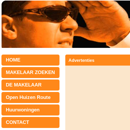
HOME
Advertenties
MAKELAAR ZOEKEN
DE MAKELAAR
Open Huizen Route
Huurwoningen
CONTACT