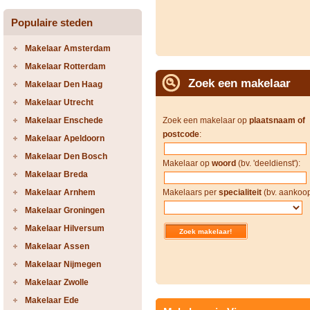
Populaire steden
Makelaar Amsterdam
Makelaar Rotterdam
Zoek een makelaar
Makelaar Den Haag
Makelaar Utrecht
Makelaar Enschede
Zoek een makelaar op
plaatsnaam of
postcode
:
Makelaar Apeldoorn
Makelaar Den Bosch
Makelaar op
woord
(bv. 'deeldienst'):
Makelaar Breda
Makelaar Arnhem
Makelaars per
specialiteit
(bv. aankoop
Makelaar Groningen
Makelaar Hilversum
Makelaar Assen
Makelaar Nijmegen
Makelaar Zwolle
Makelaar Ede