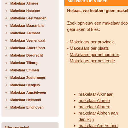
Makelaars in Vianen
Makelaar Almere
Helaas, we hebben geen make
Makelaar Haarlem
Makelaar Leeuwarden
Zoek opnieuw een makelaar
door
Makelaar Maastricht
gebruiken of kies:
Makelaar Alkmaar
Makelaar Veenendaal
-
Makelaars per provincie
-
Makelaars per plaats
Makelaar Amersfoort
-
Makelaars per netnummer
Makelaar Dordrecht
-
Makelaars per postcode
Makelaar Tilburg
Makelaar Emmen
Makelaar Zoetermeer
Makelaar Hengelo
Makelaar Amstelveen
makelaar Alkmaar
Makelaar Helmond
makelaar Almelo
makelaar Almere
Makelaar Eindhoven
makelaar Alphen aan
den Rijn
makelaar Amersfoort
Nieuwsbrief