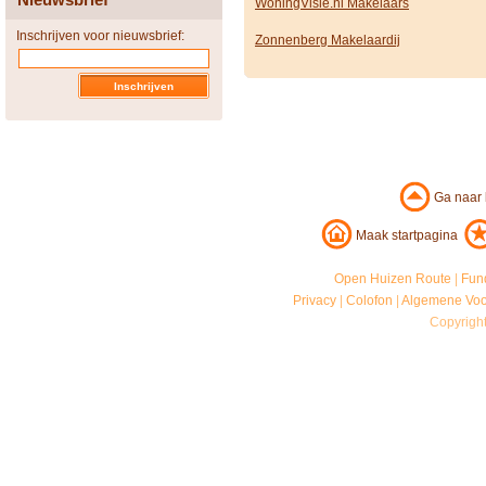
WoningVisie.nl Makelaars
Inschrijven voor nieuwsbrief:
Zonnenberg Makelaardij
Ga naar
Maak startpagina
Open Huizen Route
|
Fun
Privacy
|
Colofon
|
Algemene Vo
Copyrigh