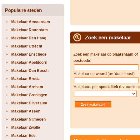
Populaire steden
Makelaar Amsterdam
Makelaar Rotterdam
Zoek een makelaar
Makelaar Den Haag
Makelaar Utrecht
Makelaar Enschede
Zoek een makelaar op
plaatsnaam of
postcode
:
Makelaar Apeldoorn
Makelaar Den Bosch
Makelaar op
woord
(bv. 'deeldienst'):
Makelaar Breda
Makelaar Arnhem
Makelaars per
specialiteit
(bv. aankoop
Makelaar Groningen
Makelaar Hilversum
Makelaar Assen
Makelaar Nijmegen
Makelaar Zwolle
Makelaar Ede