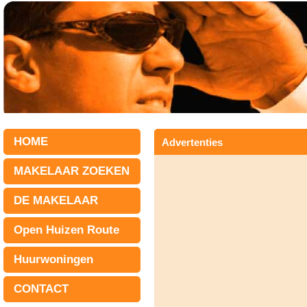
HOME
Advertenties
MAKELAAR ZOEKEN
DE MAKELAAR
Open Huizen Route
Huurwoningen
CONTACT