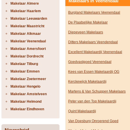
Makelaars in Veenendaal
Makelaar Almere
Makelaar Haarlem
Burgland Makelaars Veenendaal
Makelaar Leeuwarden
De Plaatselijke Makelaar
Makelaar Maastricht
Diepeveen Makelaars
Makelaar Alkmaar
Makelaar Veenendaal
Ditters Makelaars Veendendaal
Makelaar Amersfoort
Excellent Makelaardij Veenendaal
Makelaar Dordrecht
Goedvastgoed Veenendaal
Makelaar Tilburg
Makelaar Emmen
Kees van Essen Makelaardij OG
Makelaar Zoetermeer
Kerckewijck Makelaardij
Makelaar Hengelo
Martens & Van Schuppen Makelaars
Makelaar Amstelveen
Peter van den Top Makelaardij
Makelaar Helmond
Makelaar Eindhoven
Quint Makelaardij
Van Doesburg Onroerend Goed
Nieuwsbrief