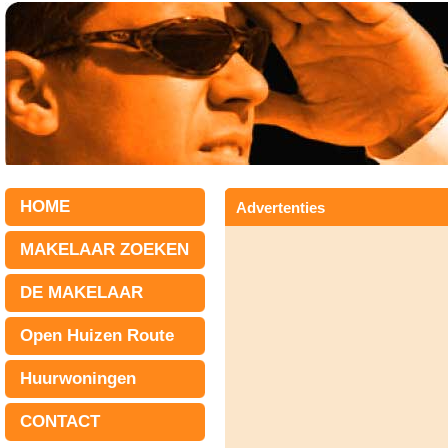
HOME
Advertenties
MAKELAAR ZOEKEN
DE MAKELAAR
Open Huizen Route
Huurwoningen
CONTACT