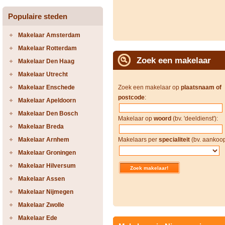
Populaire steden
Makelaar Amsterdam
Makelaar Rotterdam
Zoek een makelaar
Makelaar Den Haag
Makelaar Utrecht
Makelaar Enschede
Zoek een makelaar op
plaatsnaam of
postcode
:
Makelaar Apeldoorn
Makelaar Den Bosch
Makelaar op
woord
(bv. 'deeldienst'):
Makelaar Breda
Makelaar Arnhem
Makelaars per
specialiteit
(bv. aankoop
Makelaar Groningen
Makelaar Hilversum
Makelaar Assen
Makelaar Nijmegen
Makelaar Zwolle
Makelaar Ede