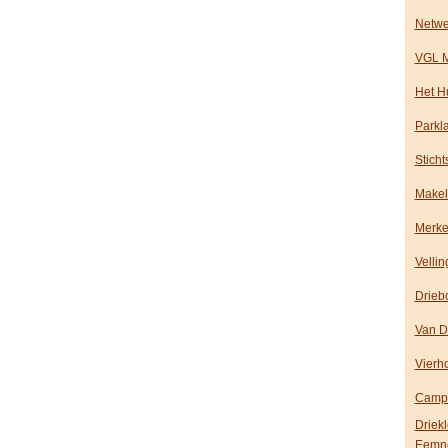
Netwe
VGL M
Het H
Parkl
Stich
Makel
Merke
Vellin
Drieb
Van D
Vierh
Campa
Driek
Eemn