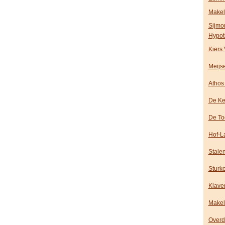
Makel
Sijmo
Hypot
Kiers
Meijs
Athos
De Ke
De To
Hof-L
Stale
Sturk
Klave
Makela
Overd