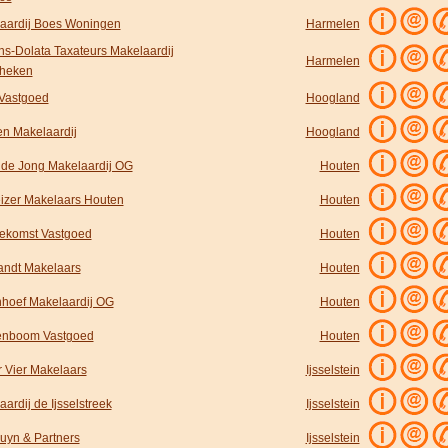
aardij Boes Woningen
Harmelen
ns-Dolata Taxateurs Makelaardij
Harmelen
heken
 Vastgoed
Hoogland
en Makelaardij
Hoogland
 de Jong Makelaardij OG
Houten
izer Makelaars Houten
Houten
ekomst Vastgoed
Houten
andt Makelaars
Houten
nhoef Makelaardij OG
Houten
enboom Vastgoed
Houten
r Vier Makelaars
Ijsselstein
ardij de Ijsselstreek
Ijsselstein
uyn & Partners
Ijsselstein