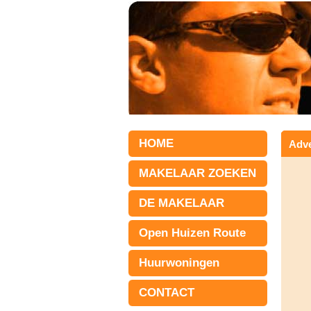
HOME
Adve
MAKELAAR ZOEKEN
DE MAKELAAR
Open Huizen Route
Huurwoningen
CONTACT