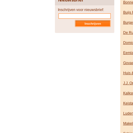
Bonne
Inschrijven voor nieuwsbrief:
Buijs
Burge
De Ru
Domic
Eemla
Govae
Huis 
J.J. 
Kalks
Keist
Luden
Makel