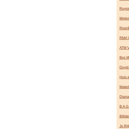
Ruyss
Molen
River
RMA 
ATM V
Bos M
Duyst 
Huis 
Makel
Diana
B.A.G
Bilts
Jo Ri