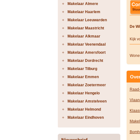
Makelaar Almere
Makelaar Haarlem
Makelaar Leeuwarden
De Wi
Makelaar Maastricht
Makelaar Alkmaar
Kijk 
Makelaar Veenendaal
Makelaar Amersfoort
Wonen
Makelaar Dordrecht
Makelaar Tilburg
Over
Makelaar Emmen
Makelaar Zoetermeer
Raad-
Makelaar Hengelo
Vlaan
Makelaar Amstelveen
Makelaar Helmond
Klaas
Makelaar Eindhoven
Makel
Bomho
Nieuwsbrief