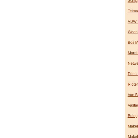
Schip
Telma
VDW M
Woonv
Bos M
Marni
Netwe
Prins
Rigte
Van B
Vasta
Beleg
Makel
Makel