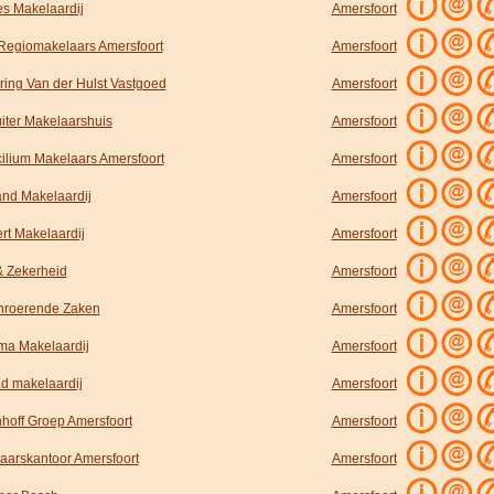
s Makelaardij
Amersfoort
 Regiomakelaars Amersfoort
Amersfoort
ring Van der Hulst Vastgoed
Amersfoort
iter Makelaarshuis
Amersfoort
ilium Makelaars Amersfoort
Amersfoort
nd Makelaardij
Amersfoort
rt Makelaardij
Amersfoort
& Zekerheid
Amersfoort
Onroerende Zaken
Amersfoort
ma Makelaardij
Amersfoort
ad makelaardij
Amersfoort
hoff Groep Amersfoort
Amersfoort
aarskantoor Amersfoort
Amersfoort