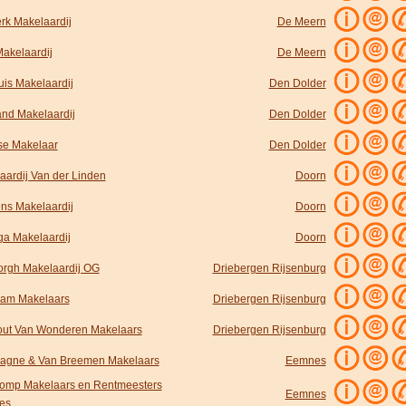
rk Makelaardij
De Meern
akelaardij
De Meern
uis Makelaardij
Den Dolder
and Makelaardij
Den Dolder
tse Makelaar
Den Dolder
aardij Van der Linden
Doorn
ns Makelaardij
Doorn
ga Makelaardij
Doorn
orgh Makelaardij OG
Driebergen Rijsenburg
am Makelaars
Driebergen Rijsenburg
out Van Wonderen Makelaars
Driebergen Rijsenburg
gne & Van Breemen Makelaars
Eemnes
lomp Makelaars en Rentmeesters
Eemnes
es