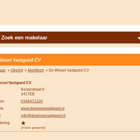
Zoek een makelaar
issel Vastgoed CV
aar
»
Utrecht
»
Montfoort
» De Wissel Vastgoed CV
ssel Vastgoed CV
Keizerstraat 8
3417EB
oon
0348471220
te
www.dewisselvastgoed.nl
l
info@dewisselvastgoed.nl
ering
(4 keer gestemd)