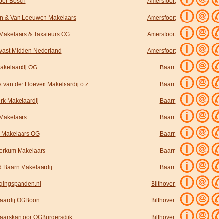
per Bosch
Amersfoort
n & Van Leeuwen Makelaars
Amersfoort
akelaars & Taxateurs OG
Amersfoort
ast Midden Nederland
Amersfoort
akelaardij OG
Baarn
x van der Hoeven Makelaardij o.z.
Baarn
rk Makelaardij
Baarn
 Makelaars
Baarn
r Makelaars OG
Baarn
erkum Makelaars
Baarn
d Baarn Makelaardij
Baarn
gingspanden.nl
Bilthoven
aardij OGBoon
Bilthoven
aarskantoor OGBurgersdijk
Bilthoven