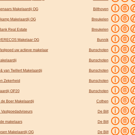
enaars Makelaardij OG
Bilthoven
kamp Makelaardij OG
Breukelen
Bank Real Estate
Breukelen
VERECOS Makelaar OG
Bunnik
astgoed uw actieve makelaar
Bunschoten
akelaardij
Bunschoten
& van Twillert Makelaardij
Bunschoten
en Zekerheid
Bunschoten
aardij OP20
Bunschoten
 de Boer Makelaardij
Cothen
. Vastgoedadviseurs
De Bilt
tede makelaars
De Bilt
jksen Makelaardij OG
De Bilt