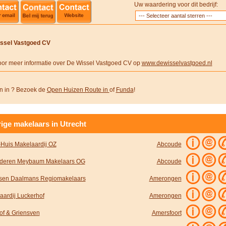
Uw waardering voor dit bedrijf:
ssel Vastgoed CV
voor meer informatie over De Wissel Vastgoed CV op
www.dewisselvastgoed.nl
 in ? Bezoek de
Open Huizen Route in
of
Funda
!
ige makelaars in Utrecht
Huis Makelaardij OZ
Abcoude
deren Meybaum Makelaars OG
Abcoude
sen Daalmans Regiomakelaars
Amerongen
aardij Luckerhof
Amerongen
f & Griensven
Amersfoort