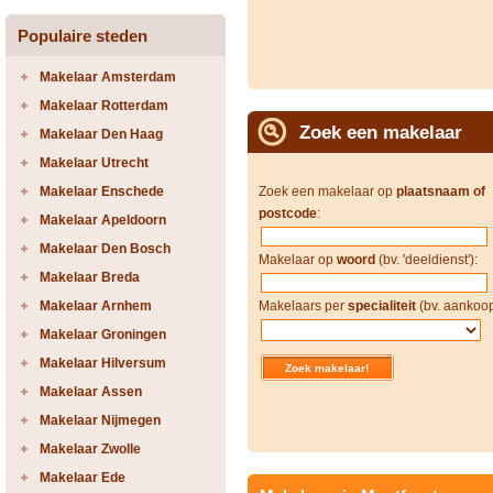
Populaire steden
Makelaar Amsterdam
Makelaar Rotterdam
Zoek een makelaar
Makelaar Den Haag
Makelaar Utrecht
Makelaar Enschede
Zoek een makelaar op
plaatsnaam of
postcode
:
Makelaar Apeldoorn
Makelaar Den Bosch
Makelaar op
woord
(bv. 'deeldienst'):
Makelaar Breda
Makelaar Arnhem
Makelaars per
specialiteit
(bv. aankoop
Makelaar Groningen
Makelaar Hilversum
Makelaar Assen
Makelaar Nijmegen
Makelaar Zwolle
Makelaar Ede