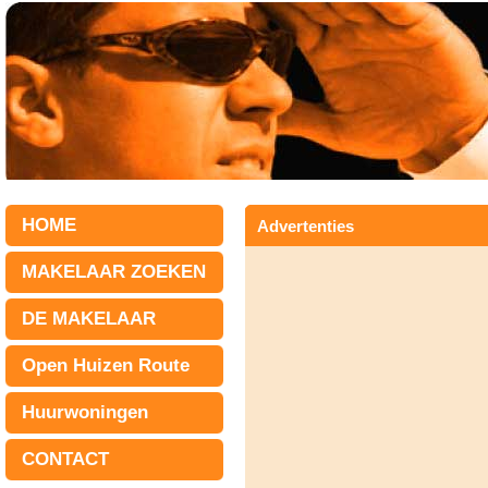
HOME
Advertenties
MAKELAAR ZOEKEN
DE MAKELAAR
Open Huizen Route
Huurwoningen
CONTACT