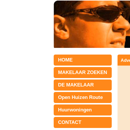
HOME
Adve
MAKELAAR ZOEKEN
DE MAKELAAR
Open Huizen Route
Huurwoningen
CONTACT