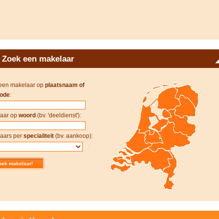
Zoek een makelaar
een makelaar op
plaatsnaam of
ode
:
aar op
woord
(bv. 'deeldienst'):
aars per
specialiteit
(bv. aankoop):