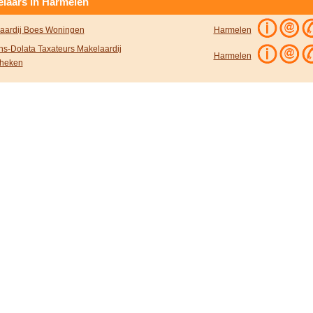
laars in Harmelen
aardij Boes Woningen
Harmelen
ns-Dolata Taxateurs Makelaardij
Harmelen
heken