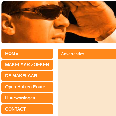
HOME
Advertenties
MAKELAAR ZOEKEN
DE MAKELAAR
Open Huizen Route
Huurwoningen
CONTACT