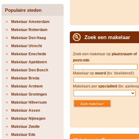
Populaire steden
Makelaar Amsterdam
Makelaar Rotterdam
Zoek een makelaar
Makelaar Den Haag
Makelaar Utrecht
Makelaar Enschede
Zoek een makelaar op
plaatsnaam of
postcode
:
Makelaar Apeldoorn
Makelaar Den Bosch
Makelaar op
woord
(bv. 'deeldienst'):
Makelaar Breda
Makelaar Arnhem
Makelaars per
specialiteit
(bv. aankoop
Makelaar Groningen
Makelaar Hilversum
Makelaar Assen
Makelaar Nijmegen
Makelaar Zwolle
Makelaar Ede