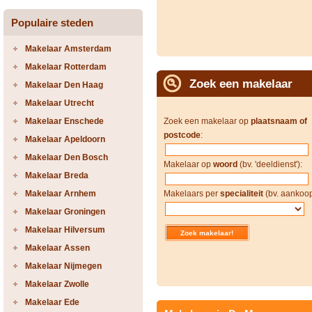
Populaire steden
Makelaar Amsterdam
Makelaar Rotterdam
Zoek een makelaar
Makelaar Den Haag
Makelaar Utrecht
Makelaar Enschede
Zoek een makelaar op
plaatsnaam of
postcode
:
Makelaar Apeldoorn
Makelaar Den Bosch
Makelaar op
woord
(bv. 'deeldienst'):
Makelaar Breda
Makelaar Arnhem
Makelaars per
specialiteit
(bv. aankoop
Makelaar Groningen
Makelaar Hilversum
Makelaar Assen
Makelaar Nijmegen
Makelaar Zwolle
Makelaar Ede