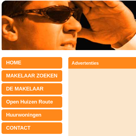
HOME
Advertenties
MAKELAAR ZOEKEN
DE MAKELAAR
Open Huizen Route
Huurwoningen
CONTACT