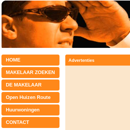
HOME
Advertenties
MAKELAAR ZOEKEN
DE MAKELAAR
Open Huizen Route
Huurwoningen
CONTACT