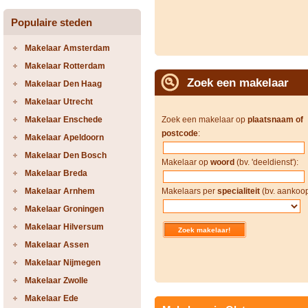
Populaire steden
Makelaar Amsterdam
Makelaar Rotterdam
Zoek een makelaar
Makelaar Den Haag
Makelaar Utrecht
Makelaar Enschede
Zoek een makelaar op
plaatsnaam of
postcode
:
Makelaar Apeldoorn
Makelaar Den Bosch
Makelaar op
woord
(bv. 'deeldienst'):
Makelaar Breda
Makelaar Arnhem
Makelaars per
specialiteit
(bv. aankoop
Makelaar Groningen
Makelaar Hilversum
Makelaar Assen
Makelaar Nijmegen
Makelaar Zwolle
Makelaar Ede