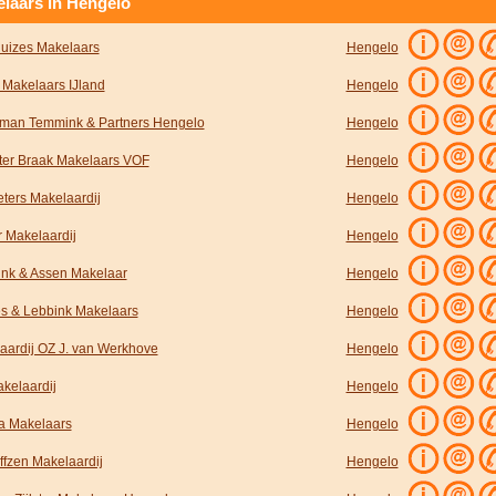
laars in Hengelo
uizes Makelaars
Hengelo
 Makelaars IJland
Hengelo
man Temmink & Partners Hengelo
Hengelo
ter Braak Makelaars VOF
Hengelo
eters Makelaardij
Hengelo
r Makelaardij
Hengelo
ink & Assen Makelaar
Hengelo
s & Lebbink Makelaars
Hengelo
aardij OZ J. van Werkhove
Hengelo
kelaardij
Hengelo
a Makelaars
Hengelo
ffzen Makelaardij
Hengelo