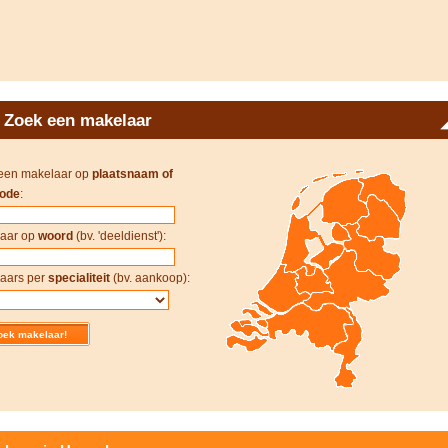
Zoek een makelaar
een makelaar op
plaatsnaam of
ode
:
aar op
woord
(bv. 'deeldienst'):
aars per
specialiteit
(bv. aankoop):