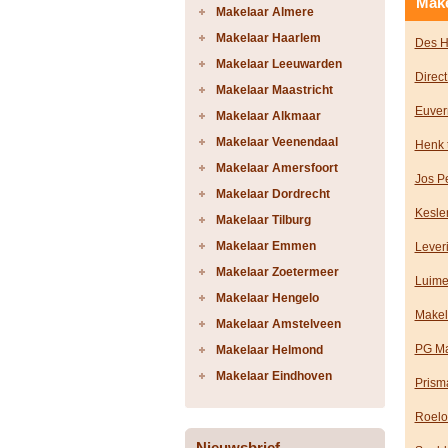
Make
Makelaar Almere
Makelaar Haarlem
Des H
Makelaar Leeuwarden
Direct
Makelaar Maastricht
Euver
Makelaar Alkmaar
Makelaar Veenendaal
Henk 
Makelaar Amersfoort
Jos P
Makelaar Dordrecht
Kesle
Makelaar Tilburg
Makelaar Emmen
Lever
Makelaar Zoetermeer
Luime
Makelaar Hengelo
Makel
Makelaar Amstelveen
PG Ma
Makelaar Helmond
Makelaar Eindhoven
Prism
Roelo
Nieuwsbrief