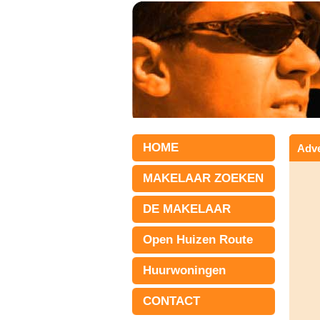
HOME
Adve
MAKELAAR ZOEKEN
DE MAKELAAR
Open Huizen Route
Huurwoningen
CONTACT