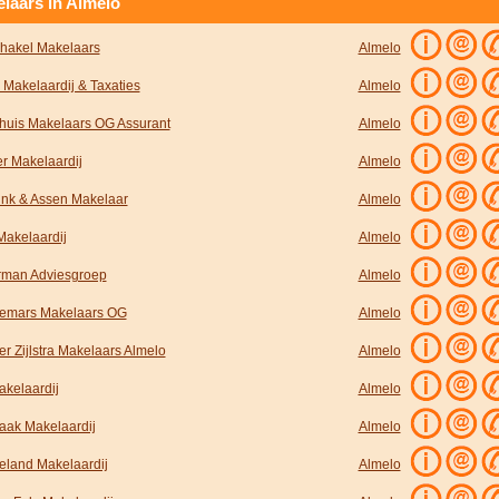
laars in Almelo
hakel Makelaars
Almelo
 Makelaardij & Taxaties
Almelo
uis Makelaars OG Assurant
Almelo
r Makelaardij
Almelo
ink & Assen Makelaar
Almelo
Makelaardij
Almelo
man Adviesgroep
Almelo
emars Makelaars OG
Almelo
r Zijlstra Makelaars Almelo
Almelo
akelaardij
Almelo
raak Makelaardij
Almelo
eland Makelaardij
Almelo