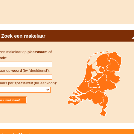
Zoek een makelaar
een makelaar op
plaatsnaam of
ode
:
aar op
woord
(bv. 'deeldienst'):
aars per
specialiteit
(bv. aankoop):