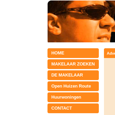
HOME
Adve
MAKELAAR ZOEKEN
DE MAKELAAR
Open Huizen Route
Huurwoningen
CONTACT