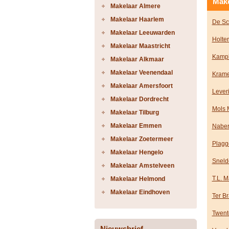
Make
Makelaar Almere
Makelaar Haarlem
De Sc
Makelaar Leeuwarden
Holter
Makelaar Maastricht
Kamph
Makelaar Alkmaar
Makelaar Veenendaal
Krame
Makelaar Amersfoort
Lever
Makelaar Dordrecht
Mols 
Makelaar Tilburg
Makelaar Emmen
Naber
Makelaar Zoetermeer
Plagg
Makelaar Hengelo
Snelde
Makelaar Amstelveen
T.L. M
Makelaar Helmond
Makelaar Eindhoven
Ter B
Twent
Nieuwsbrief