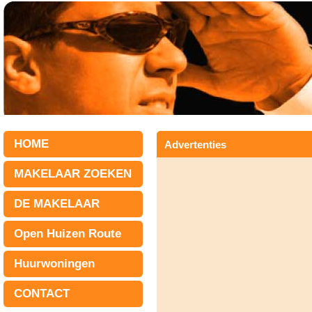
HOME
Advertenties
MAKELAAR ZOEKEN
DE MAKELAAR
Open Huizen Route
Huurwoningen
CONTACT