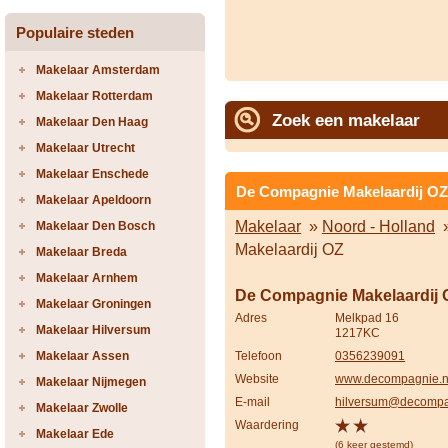
Populaire steden
Makelaar Amsterdam
Makelaar Rotterdam
Zoek een makelaar
Makelaar Den Haag
Makelaar Utrecht
Makelaar Enschede
De Compagnie Makelaardij OZ
Makelaar Apeldoorn
Makelaar
»
Noord - Holland
Makelaar Den Bosch
Makelaardij OZ
Makelaar Breda
Makelaar Arnhem
De Compagnie Makelaardij 
Makelaar Groningen
Adres
Melkpad 16
Makelaar Hilversum
1217KC
Makelaar Assen
Telefoon
0356239091
Website
www.decompagnie.n
Makelaar Nijmegen
E-mail
hilversum@decompa
Makelaar Zwolle
Waardering
Makelaar Ede
(6 keer gestemd)