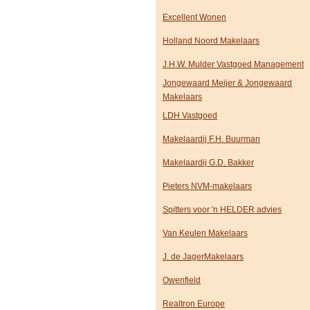
Excellent Wonen
Holland Noord Makelaars
J.H.W. Mulder Vastgoed Management
Jongewaard Meijer & Jongewaard
Makelaars
LDH Vastgoed
Makelaardij F.H. Buurman
Makelaardij G.D. Bakker
Pieters NVM-makelaars
Spitters voor 'n HELDER advies
Van Keulen Makelaars
J. de JagerMakelaars
Owenfield
Realtron Europe