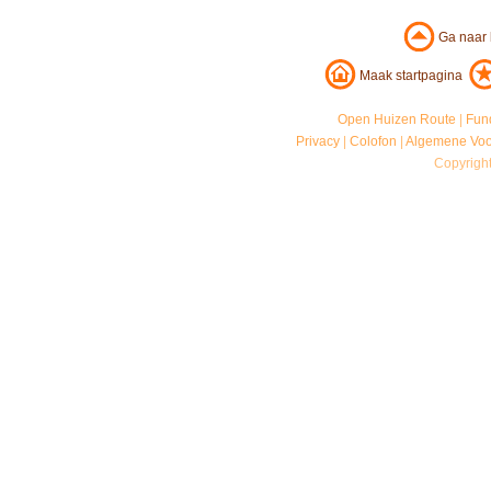
Ga naar
Maak startpagina
Open Huizen Route
|
Fun
Privacy
|
Colofon
|
Algemene Vo
Copyrigh