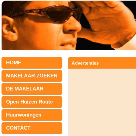
HOME
Advertenties
MAKELAAR ZOEKEN
DE MAKELAAR
Open Huizen Route
Huurwoningen
CONTACT