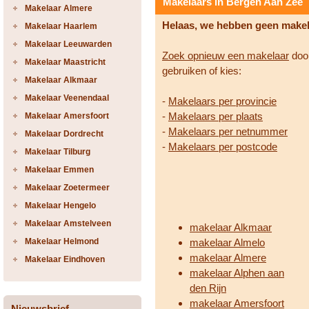
Makelaars in Bergen Aan Zee
Makelaar Almere
Helaas, we hebben geen make
Makelaar Haarlem
Makelaar Leeuwarden
Zoek opnieuw een makelaar
door
Makelaar Maastricht
gebruiken of kies:
Makelaar Alkmaar
Makelaar Veenendaal
-
Makelaars per provincie
-
Makelaars per plaats
Makelaar Amersfoort
-
Makelaars per netnummer
Makelaar Dordrecht
-
Makelaars per postcode
Makelaar Tilburg
Makelaar Emmen
Makelaar Zoetermeer
Makelaar Hengelo
Makelaar Amstelveen
makelaar Alkmaar
Makelaar Helmond
makelaar Almelo
makelaar Almere
Makelaar Eindhoven
makelaar Alphen aan
den Rijn
makelaar Amersfoort
Nieuwsbrief