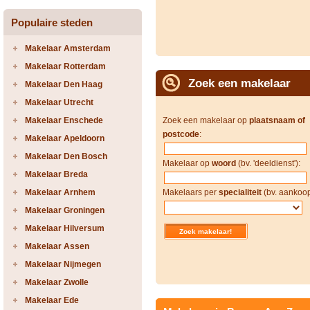
Populaire steden
Makelaar Amsterdam
Makelaar Rotterdam
Zoek een makelaar
Makelaar Den Haag
Makelaar Utrecht
Makelaar Enschede
Zoek een makelaar op
plaatsnaam of
postcode
:
Makelaar Apeldoorn
Makelaar Den Bosch
Makelaar op
woord
(bv. 'deeldienst'):
Makelaar Breda
Makelaar Arnhem
Makelaars per
specialiteit
(bv. aankoop
Makelaar Groningen
Makelaar Hilversum
Makelaar Assen
Makelaar Nijmegen
Makelaar Zwolle
Makelaar Ede