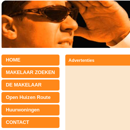
HOME
Advertenties
MAKELAAR ZOEKEN
DE MAKELAAR
Open Huizen Route
Huurwoningen
CONTACT