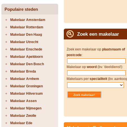
Populaire steden
Makelaar Amsterdam
Makelaar Rotterdam
Zoek een makelaar
Makelaar Den Haag
Makelaar Utrecht
Makelaar Enschede
Zoek een makelaar op
plaatsnaam of
postcode
:
Makelaar Apeldoorn
Makelaar Den Bosch
Makelaar op
woord
(bv. 'deeldienst'):
Makelaar Breda
Makelaar Arnhem
Makelaars per
specialiteit
(bv. aankoop
Makelaar Groningen
Makelaar Hilversum
Makelaar Assen
Makelaar Nijmegen
Makelaar Zwolle
Makelaar Ede