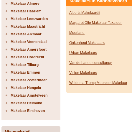
Makelaars in Badhoevedorp
Makelaar Almere
Makelaar Haarlem
Alberts Makelaardij
Makelaar Leeuwarden
Margaret Otte Makelaar Taxateur
Makelaar Maastricht
Moerland
Makelaar Alkmaar
Makelaar Veenendaal
Onkenhout Makelaars
Makelaar Amersfoort
Urban Makelaars
Makelaar Dordrecht
Van de Lande consultancy
Makelaar Tilburg
Makelaar Emmen
Vision Makelaars
Makelaar Zoetermeer
Weidema Tromp Meesters Makelaar
Makelaar Hengelo
Makelaar Amstelveen
Makelaar Helmond
Makelaar Eindhoven
Nieuwsbrief