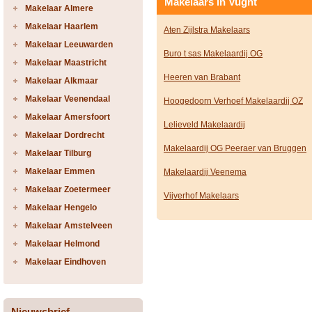
Makelaars in Vught
Makelaar Almere
Makelaar Haarlem
Aten Zijlstra Makelaars
Makelaar Leeuwarden
Buro t sas Makelaardij OG
Makelaar Maastricht
Heeren van Brabant
Makelaar Alkmaar
Makelaar Veenendaal
Hoogedoorn Verhoef Makelaardij OZ
Makelaar Amersfoort
Lelieveld Makelaardij
Makelaar Dordrecht
Makelaardij OG Peeraer van Bruggen
Makelaar Tilburg
Makelaar Emmen
Makelaardij Veenema
Makelaar Zoetermeer
Vijverhof Makelaars
Makelaar Hengelo
Makelaar Amstelveen
Makelaar Helmond
Makelaar Eindhoven
Nieuwsbrief