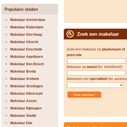
Populaire steden
Makelaar Amsterdam
Makelaar Rotterdam
Zoek een makelaar
Makelaar Den Haag
Makelaar Utrecht
Makelaar Enschede
Zoek een makelaar op
plaatsnaam of
postcode
:
Makelaar Apeldoorn
Makelaar Den Bosch
Makelaar op
woord
(bv. 'deeldienst'):
Makelaar Breda
Makelaar Arnhem
Makelaars per
specialiteit
(bv. aankoop
Makelaar Groningen
Makelaar Hilversum
Makelaar Assen
Makelaar Nijmegen
Makelaar Zwolle
Makelaar Ede