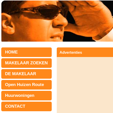
HOME
Advertenties
MAKELAAR ZOEKEN
DE MAKELAAR
Open Huizen Route
Huurwoningen
CONTACT