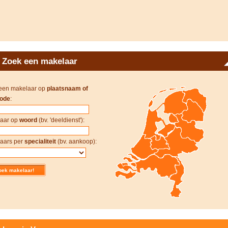
Zoek een makelaar
een makelaar op
plaatsnaam of
ode
:
aar op
woord
(bv. 'deeldienst'):
aars per
specialiteit
(bv. aankoop):