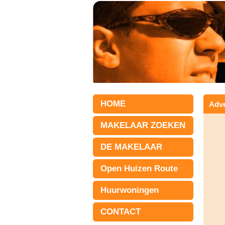
HOME
Adve
MAKELAAR ZOEKEN
DE MAKELAAR
Open Huizen Route
Huurwoningen
CONTACT