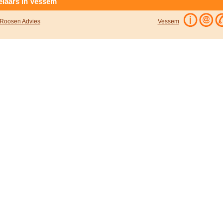
laars in Vessem
 Roosen Advies
Vessem