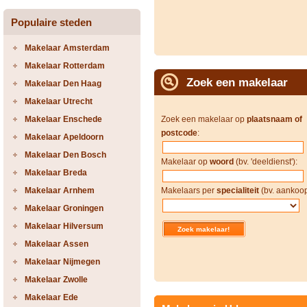
Populaire steden
Makelaar Amsterdam
Makelaar Rotterdam
Zoek een makelaar
Makelaar Den Haag
Makelaar Utrecht
Makelaar Enschede
Zoek een makelaar op
plaatsnaam of
postcode
:
Makelaar Apeldoorn
Makelaar Den Bosch
Makelaar op
woord
(bv. 'deeldienst'):
Makelaar Breda
Makelaar Arnhem
Makelaars per
specialiteit
(bv. aankoop
Makelaar Groningen
Makelaar Hilversum
Makelaar Assen
Makelaar Nijmegen
Makelaar Zwolle
Makelaar Ede