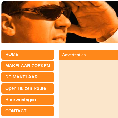
HOME
Advertenties
MAKELAAR ZOEKEN
DE MAKELAAR
Open Huizen Route
Huurwoningen
CONTACT