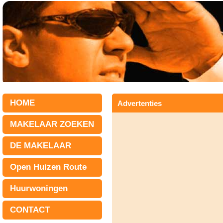
HOME
Advertenties
MAKELAAR ZOEKEN
DE MAKELAAR
Open Huizen Route
Huurwoningen
CONTACT