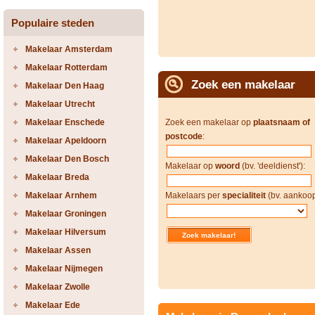
Populaire steden
Makelaar Amsterdam
Makelaar Rotterdam
Zoek een makelaar
Makelaar Den Haag
Makelaar Utrecht
Makelaar Enschede
Zoek een makelaar op
plaatsnaam of
postcode
:
Makelaar Apeldoorn
Makelaar Den Bosch
Makelaar op
woord
(bv. 'deeldienst'):
Makelaar Breda
Makelaar Arnhem
Makelaars per
specialiteit
(bv. aankoop
Makelaar Groningen
Makelaar Hilversum
Makelaar Assen
Makelaar Nijmegen
Makelaar Zwolle
Makelaar Ede