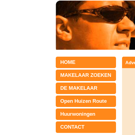
HOME
Adve
MAKELAAR ZOEKEN
DE MAKELAAR
Open Huizen Route
Huurwoningen
CONTACT