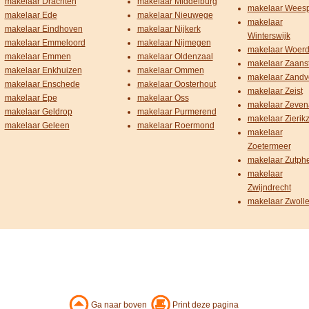
makelaar Drachten
makelaar Middelburg
makelaar Wees
makelaar Ede
makelaar Nieuwege
makelaar
makelaar Eindhoven
makelaar Nijkerk
Winterswijk
makelaar Emmeloord
makelaar Nijmegen
makelaar Woer
makelaar Emmen
makelaar Oldenzaal
makelaar Zaans
makelaar Enkhuizen
makelaar Ommen
makelaar Zandv
makelaar Enschede
makelaar Oosterhout
makelaar Zeist
makelaar Epe
makelaar Oss
makelaar Zeven
makelaar Geldrop
makelaar Purmerend
makelaar Zierik
makelaar Geleen
makelaar Roermond
makelaar
Zoetermeer
makelaar Zutph
makelaar
Zwijndrecht
makelaar Zwoll
Ga naar boven
Print deze pagina