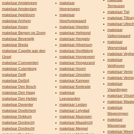
makelaar
makelaar Amstelveen
makelaar
Terneuzen
makelaar Amsterdam
Heerenveen
makelaar Tiel
makelaar Apeldoorn
makelaar
makelaar Tilbur
makelaar Arnhem
Heerhugowaard
makelaar Utrech
makelaar Assen
makelaar Heerlen
makelaar
makelaar Bergen op Zoom
makelaar Helmond
Valkenswaard
makelaar Beverwijk
makelaar Hengelo
makelaar
makelaar Breda
makelaar Hilversum
Veenendaal
makelaar Capelle aan den
makelaar Hoofddorp
makelaar Veghe
IJssel
makelaar Hoogeveen
makelaar
makelaar Coevoerden
makelaar Hoogezand
Veldhoven
makelaar Culemborg
makelaar Hoorn
makelaar Venlo
makelaar Delft
makelaar IJmuiden
makelaar Venra
makelaar Delfzijl
makelaar Kampen
makelaar
makelaar Den Bosch
makelaar Kerkrade
Vlaardingen
makelaar Den Haag
makelaar
makelaar Vlissi
makelaar Den Helder
Leeuwarden
makelaar Waalw
makelaar Deventer
makelaar Leiden
makelaar
makelaar Doetichem
makelaar Lelystad
Wageningen
makelaar Dokkum
makelaar Maarssen
makelaar
makelaar Dordrecht
makelaar Maastricht
Wassenaar
makelaar Dordrecht
makelaar Meppel
makelaar Weert