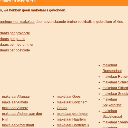
laars in Meerkerk
s, we hebben geen makelaars gevonden.
opnieuw een makelaar
door bovenstaande bruine zoekbalk te gebruiken of kies:
laars per provincie
laars per plaats
laars per netnummer
laars per postcode
makelaar
Roosendaal
makelaar Rotte
makelaar Schi
makelaar Sittard
makelaar Sneek
makelaar Alkmaar
makelaar Goes
makelaar
makelaar Almelo
makelaar Gorichem
Spijkernisse
makelaar Almere
Gouda
makelaar
makelaar Alphen aan den
makelaar groningen
Stadskanaal
Rijn
makelaar Haarlem
makelaar Steenw
makelaar Amersfoort
makelaar Harderwijk