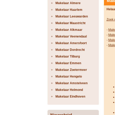
Make
Makelaar Almere
Helaa
Makelaar Haarlem
Makelaar Leeuwarden
Zoek 
Makelaar Maastricht
Makelaar Alkmaar
-
Make
-
Make
Makelaar Veenendaal
-
Make
Makelaar Amersfoort
-
Make
Makelaar Dordrecht
Makelaar Tilburg
Makelaar Emmen
Makelaar Zoetermeer
Makelaar Hengelo
Makelaar Amstelveen
Makelaar Helmond
Makelaar Eindhoven
Nieuwsbrief