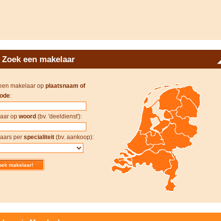
Zoek een makelaar
een makelaar op
plaatsnaam of
ode
:
aar op
woord
(bv. 'deeldienst'):
aars per
specialiteit
(bv. aankoop):