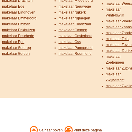
makelaar Drachten
makelaar Middelburg
makelaar Wees
makelaar Ede
makelaar Nieuwege
makelaar
makelaar Eindhoven
makelaar Nijkerk
Winterswijk
makelaar Emmeloord
makelaar Nijmegen
makelaar Woer
makelaar Emmen
makelaar Oldenzaal
makelaar Zaans
makelaar Enkhuizen
makelaar Ommen
makelaar Zandv
makelaar Enschede
makelaar Oosterhout
makelaar Zeist
makelaar Epe
makelaar Oss
makelaar Zeven
makelaar Geldrop
makelaar Purmerend
makelaar Zierik
makelaar Geleen
makelaar Roermond
makelaar
Zoetermeer
makelaar Zutph
makelaar
Zwijndrecht
makelaar Zwoll
Ga naar boven
Print deze pagina