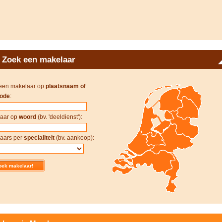
Zoek een makelaar
een makelaar op
plaatsnaam of
ode
:
aar op
woord
(bv. 'deeldienst'):
aars per
specialiteit
(bv. aankoop):