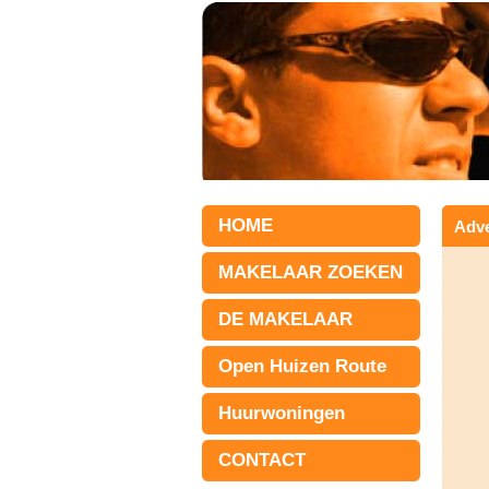
HOME
Adve
MAKELAAR ZOEKEN
DE MAKELAAR
Open Huizen Route
Huurwoningen
CONTACT