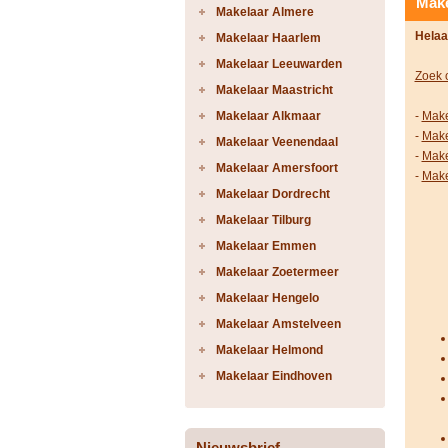
Make
Makelaar Almere
Helaa
Makelaar Haarlem
Makelaar Leeuwarden
Zoek 
Makelaar Maastricht
Makelaar Alkmaar
-
Make
-
Make
Makelaar Veenendaal
-
Make
Makelaar Amersfoort
-
Make
Makelaar Dordrecht
Makelaar Tilburg
Makelaar Emmen
Makelaar Zoetermeer
Makelaar Hengelo
Makelaar Amstelveen
Makelaar Helmond
Makelaar Eindhoven
Nieuwsbrief