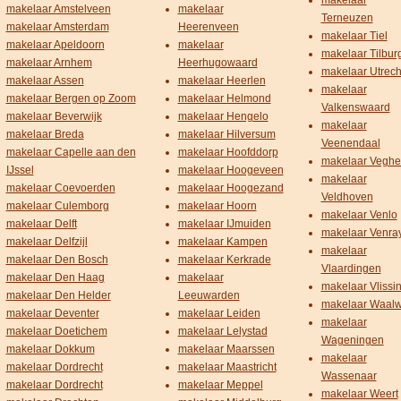
makelaar
makelaar Amstelveen
makelaar
Terneuzen
makelaar Amsterdam
Heerenveen
makelaar Tiel
makelaar Apeldoorn
makelaar
makelaar Tilbur
makelaar Arnhem
Heerhugowaard
makelaar Utrech
makelaar Assen
makelaar Heerlen
makelaar
makelaar Bergen op Zoom
makelaar Helmond
Valkenswaard
makelaar Beverwijk
makelaar Hengelo
makelaar
makelaar Breda
makelaar Hilversum
Veenendaal
makelaar Capelle aan den
makelaar Hoofddorp
makelaar Veghe
IJssel
makelaar Hoogeveen
makelaar
makelaar Coevoerden
makelaar Hoogezand
Veldhoven
makelaar Culemborg
makelaar Hoorn
makelaar Venlo
makelaar Delft
makelaar IJmuiden
makelaar Venra
makelaar Delfzijl
makelaar Kampen
makelaar
makelaar Den Bosch
makelaar Kerkrade
Vlaardingen
makelaar Den Haag
makelaar
makelaar Vlissi
makelaar Den Helder
Leeuwarden
makelaar Waalw
makelaar Deventer
makelaar Leiden
makelaar
makelaar Doetichem
makelaar Lelystad
Wageningen
makelaar Dokkum
makelaar Maarssen
makelaar
makelaar Dordrecht
makelaar Maastricht
Wassenaar
makelaar Dordrecht
makelaar Meppel
makelaar Weert