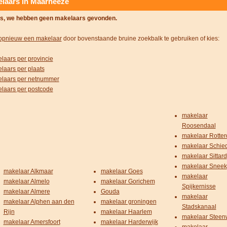
laars in Maarheeze
s, we hebben geen makelaars gevonden.
opnieuw een makelaar
door bovenstaande bruine zoekbalk te gebruiken of kies:
laars per provincie
laars per plaats
laars per netnummer
laars per postcode
makelaar
Roosendaal
makelaar Rotte
makelaar Schi
makelaar Sittard
makelaar Sneek
makelaar Alkmaar
makelaar Goes
makelaar
makelaar Almelo
makelaar Gorichem
Spijkernisse
makelaar Almere
Gouda
makelaar
makelaar Alphen aan den
makelaar groningen
Stadskanaal
Rijn
makelaar Haarlem
makelaar Steenw
makelaar Amersfoort
makelaar Harderwijk