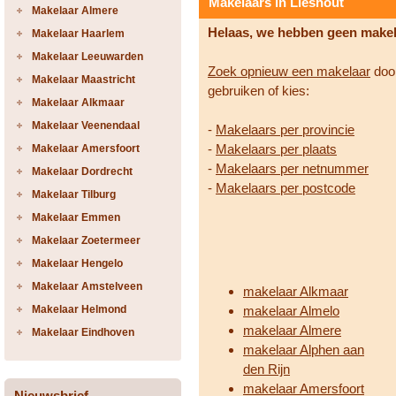
Makelaars in Lieshout
Makelaar Almere
Helaas, we hebben geen make
Makelaar Haarlem
Makelaar Leeuwarden
Zoek opnieuw een makelaar
door
Makelaar Maastricht
gebruiken of kies:
Makelaar Alkmaar
Makelaar Veenendaal
-
Makelaars per provincie
-
Makelaars per plaats
Makelaar Amersfoort
-
Makelaars per netnummer
Makelaar Dordrecht
-
Makelaars per postcode
Makelaar Tilburg
Makelaar Emmen
Makelaar Zoetermeer
Makelaar Hengelo
Makelaar Amstelveen
makelaar Alkmaar
Makelaar Helmond
makelaar Almelo
makelaar Almere
Makelaar Eindhoven
makelaar Alphen aan
den Rijn
makelaar Amersfoort
Nieuwsbrief