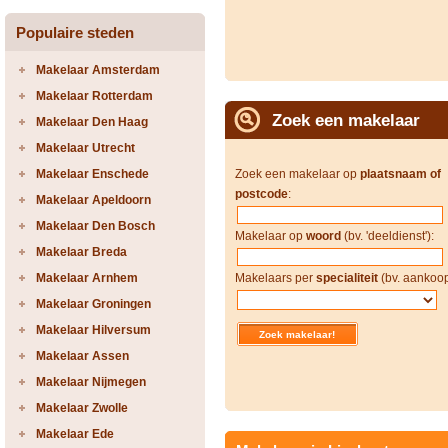
Populaire steden
Makelaar Amsterdam
Makelaar Rotterdam
Zoek een makelaar
Makelaar Den Haag
Makelaar Utrecht
Makelaar Enschede
Zoek een makelaar op
plaatsnaam of
postcode
:
Makelaar Apeldoorn
Makelaar Den Bosch
Makelaar op
woord
(bv. 'deeldienst'):
Makelaar Breda
Makelaar Arnhem
Makelaars per
specialiteit
(bv. aankoop
Makelaar Groningen
Makelaar Hilversum
Makelaar Assen
Makelaar Nijmegen
Makelaar Zwolle
Makelaar Ede