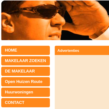
HOME
Advertenties
MAKELAAR ZOEKEN
DE MAKELAAR
Open Huizen Route
Huurwoningen
CONTACT