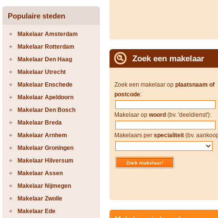
Populaire steden
Makelaar Amsterdam
Makelaar Rotterdam
Zoek een makelaar
Makelaar Den Haag
Makelaar Utrecht
Makelaar Enschede
Zoek een makelaar op
plaatsnaam of
postcode
:
Makelaar Apeldoorn
Makelaar Den Bosch
Makelaar op
woord
(bv. 'deeldienst'):
Makelaar Breda
Makelaar Arnhem
Makelaars per
specialiteit
(bv. aankoop
Makelaar Groningen
Makelaar Hilversum
Makelaar Assen
Makelaar Nijmegen
Makelaar Zwolle
Makelaar Ede