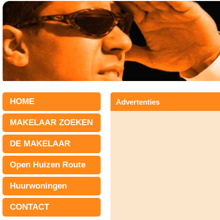
HOME
Advertenties
MAKELAAR ZOEKEN
DE MAKELAAR
Open Huizen Route
Huurwoningen
CONTACT