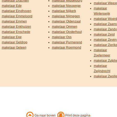
makelaar Drachten
makelaar Middelburg
makelaar Wees
makelaar Ede
makelaar Nieuwege
makelaar
makelaar Eindhoven
makelaar Nijkerk
Winterswijk
makelaar Emmeloord
makelaar Nijmegen
makelaar Woer
makelaar Emmen
makelaar Oldenzaal
makelaar Zaans
makelaar Enkhuizen
makelaar Ommen
makelaar Zandv
makelaar Enschede
makelaar Oosterhout
makelaar Zeist
makelaar Epe
makelaar Oss
makelaar Zeven
makelaar Geldrop
makelaar Purmerend
makelaar Zierik
makelaar Geleen
makelaar Roermond
makelaar
Zoetermeer
makelaar Zutph
makelaar
Zwijndrecht
makelaar Zwoll
Ga naar boven
Print deze pagina