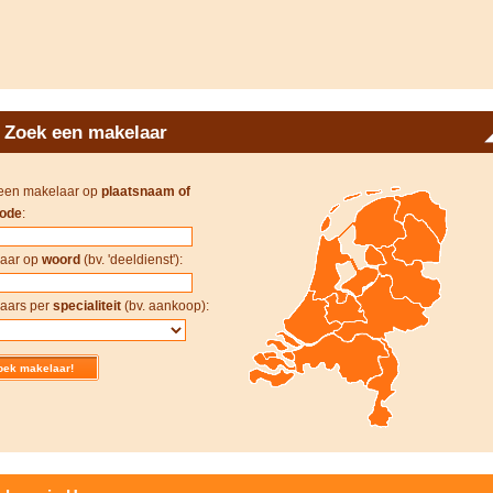
Zoek een makelaar
een makelaar op
plaatsnaam of
ode
:
aar op
woord
(bv. 'deeldienst'):
aars per
specialiteit
(bv. aankoop):