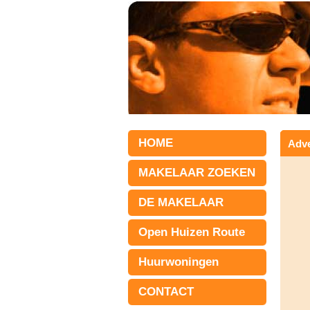
HOME
Adve
MAKELAAR ZOEKEN
DE MAKELAAR
Open Huizen Route
Huurwoningen
CONTACT