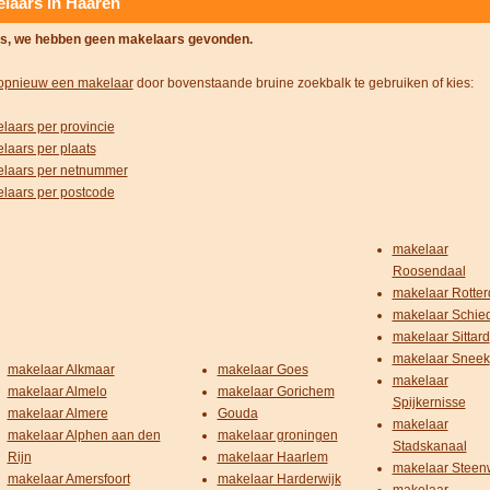
laars in Haaren
s, we hebben geen makelaars gevonden.
opnieuw een makelaar
door bovenstaande bruine zoekbalk te gebruiken of kies:
laars per provincie
laars per plaats
laars per netnummer
laars per postcode
makelaar
Roosendaal
makelaar Rotte
makelaar Schi
makelaar Sittard
makelaar Sneek
makelaar Alkmaar
makelaar Goes
makelaar
makelaar Almelo
makelaar Gorichem
Spijkernisse
makelaar Almere
Gouda
makelaar
makelaar Alphen aan den
makelaar groningen
Stadskanaal
Rijn
makelaar Haarlem
makelaar Steenw
makelaar Amersfoort
makelaar Harderwijk