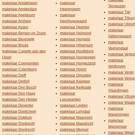
makelaar
makelaar Amstelveen
makelaar
Terneuzen
makelaar Amsterdam
Heerenveen
makelaar Tiel
makelaar Apeldoorn
makelaar
makelaar Tilbur
makelaar Arnhem
Heerhugowaard
makelaar Utrech
makelaar Assen
makelaar Heerlen
makelaar
makelaar Bergen op Zoom
makelaar Helmond
Valkenswaard
makelaar Beverwijk
makelaar Hengelo
makelaar
makelaar Breda
makelaar Hilversum
Veenendaal
makelaar Capelle aan den
makelaar Hoofddorp
makelaar Veghe
IJssel
makelaar Hoogeveen
makelaar
makelaar Coevoerden
makelaar Hoogezand
Veldhoven
makelaar Culemborg
makelaar Hoorn
makelaar Venlo
makelaar Delft
makelaar IJmuiden
makelaar Venra
makelaar Delfzijl
makelaar Kampen
makelaar
makelaar Den Bosch
makelaar Kerkrade
Vlaardingen
makelaar Den Haag
makelaar
makelaar Vlissi
makelaar Den Helder
Leeuwarden
makelaar Waalw
makelaar Deventer
makelaar Leiden
makelaar
makelaar Doetichem
makelaar Lelystad
Wageningen
makelaar Dokkum
makelaar Maarssen
makelaar
makelaar Dordrecht
makelaar Maastricht
Wassenaar
makelaar Dordrecht
makelaar Meppel
makelaar Weert