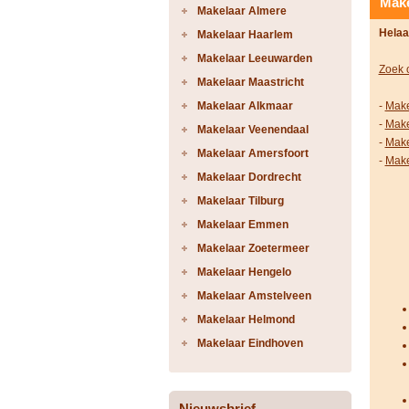
Make
Makelaar Almere
Helaa
Makelaar Haarlem
Makelaar Leeuwarden
Zoek 
Makelaar Maastricht
Makelaar Alkmaar
-
Make
-
Make
Makelaar Veenendaal
-
Make
Makelaar Amersfoort
-
Make
Makelaar Dordrecht
Makelaar Tilburg
Makelaar Emmen
Makelaar Zoetermeer
Makelaar Hengelo
Makelaar Amstelveen
Makelaar Helmond
Makelaar Eindhoven
Nieuwsbrief