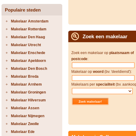
Populaire steden
Makelaar Amsterdam
Makelaar Rotterdam
Zoek een makelaar
Makelaar Den Haag
Makelaar Utrecht
Makelaar Enschede
Zoek een makelaar op
plaatsnaam of
postcode
:
Makelaar Apeldoorn
Makelaar Den Bosch
Makelaar op
woord
(bv. 'deeldienst'):
Makelaar Breda
Makelaar Arnhem
Makelaars per
specialiteit
(bv. aankoop
Makelaar Groningen
Makelaar Hilversum
Makelaar Assen
Makelaar Nijmegen
Makelaar Zwolle
Makelaar Ede