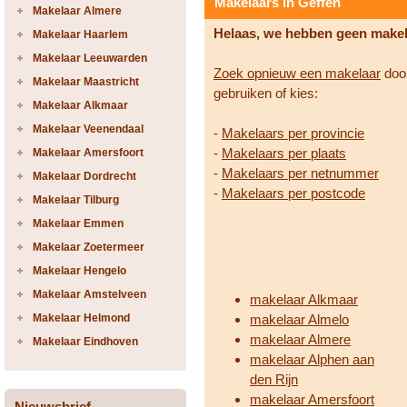
Makelaars in Geffen
Makelaar Almere
Helaas, we hebben geen make
Makelaar Haarlem
Makelaar Leeuwarden
Zoek opnieuw een makelaar
door
Makelaar Maastricht
gebruiken of kies:
Makelaar Alkmaar
Makelaar Veenendaal
-
Makelaars per provincie
-
Makelaars per plaats
Makelaar Amersfoort
-
Makelaars per netnummer
Makelaar Dordrecht
-
Makelaars per postcode
Makelaar Tilburg
Makelaar Emmen
Makelaar Zoetermeer
Makelaar Hengelo
Makelaar Amstelveen
makelaar Alkmaar
Makelaar Helmond
makelaar Almelo
makelaar Almere
Makelaar Eindhoven
makelaar Alphen aan
den Rijn
makelaar Amersfoort
Nieuwsbrief