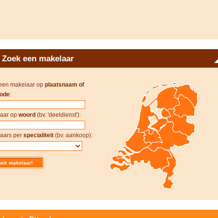
Zoek een makelaar
een makelaar op
plaatsnaam of
ode
:
aar op
woord
(bv. 'deeldienst'):
aars per
specialiteit
(bv. aankoop):