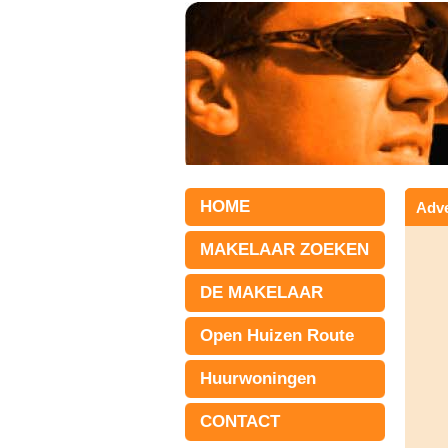
HOME
Adve
MAKELAAR ZOEKEN
DE MAKELAAR
Open Huizen Route
Huurwoningen
CONTACT