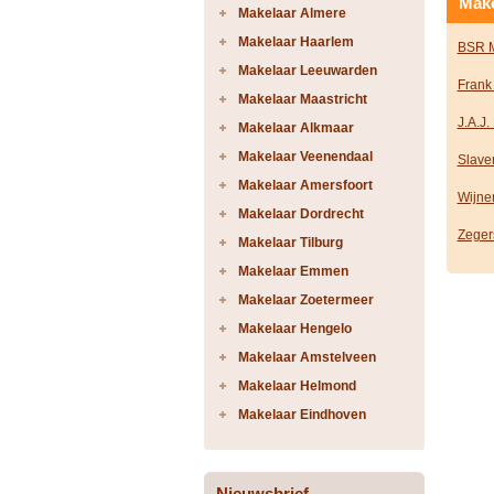
Make
Makelaar Almere
Makelaar Haarlem
BSR M
Makelaar Leeuwarden
Frank
Makelaar Maastricht
J.A.J.
Makelaar Alkmaar
Makelaar Veenendaal
Slave
Makelaar Amersfoort
Wijne
Makelaar Dordrecht
Zeger
Makelaar Tilburg
Makelaar Emmen
Makelaar Zoetermeer
Makelaar Hengelo
Makelaar Amstelveen
Makelaar Helmond
Makelaar Eindhoven
Nieuwsbrief