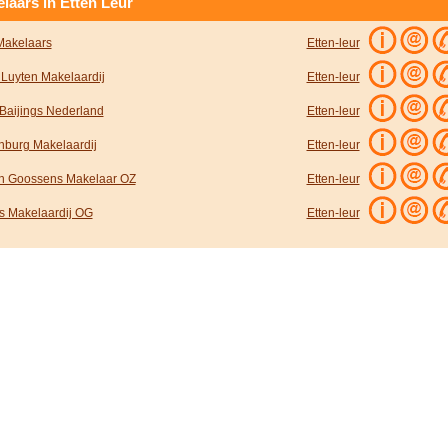
laars in Etten Leur
akelaars
Etten-leur
 Luyten Makelaardij
Etten-leur
 Baijings Nederland
Etten-leur
nburg Makelaardij
Etten-leur
n Goossens Makelaar OZ
Etten-leur
s Makelaardij OG
Etten-leur