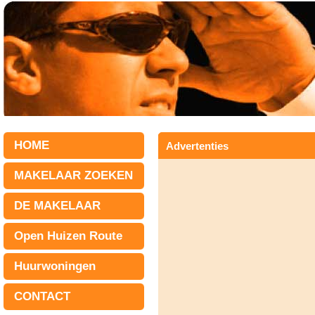
HOME
Advertenties
MAKELAAR ZOEKEN
DE MAKELAAR
Open Huizen Route
Huurwoningen
CONTACT